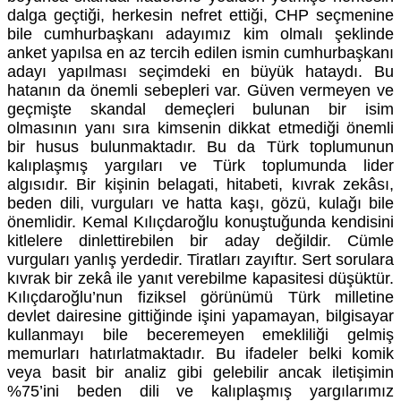
dalga geçtiği, herkesin nefret ettiği, CHP seçmenine
bile cumhurbaşkanı adayımız kim olmalı şeklinde
anket yapılsa en az tercih edilen ismin cumhurbaşkanı
adayı yapılması seçimdeki en büyük hataydı. Bu
hatanın da önemli sebepleri var. Güven vermeyen ve
geçmişte skandal demeçleri bulunan bir isim
olmasının yanı sıra kimsenin dikkat etmediği önemli
bir husus bulunmaktadır. Bu da Türk toplumunun
kalıplaşmış yargıları ve Türk toplumunda lider
algısıdır. Bir kişinin belagati, hitabeti, kıvrak zekâsı,
beden dili, vurguları ve hatta kaşı, gözü, kulağı bile
önemlidir. Kemal Kılıçdaroğlu konuştuğunda kendisini
kitlelere dinlettirebilen bir aday değildir. Cümle
vurguları yanlış yerdedir. Tiratları zayıftır. Sert sorulara
kıvrak bir zekâ ile yanıt verebilme kapasitesi düşüktür.
Kılıçdaroğlu’nun fiziksel görünümü Türk milletine
devlet dairesine gittiğinde işini yapamayan, bilgisayar
kullanmayı bile beceremeyen emekliliği gelmiş
memurları hatırlatmaktadır. Bu ifadeler belki komik
veya basit bir analiz gibi gelebilir ancak iletişimin
%75’ini beden dili ve kalıplaşmış yargılarımız