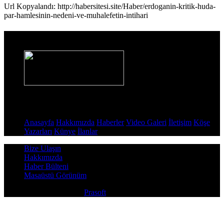
Url Kopyalandı: http://habersitesi.site/Haber/erdoganin-kritik-huda-
par-hamlesinin-nedeni-ve-muhalefetin-intihari
Haber Sitesi
Sayfalar
Anasayfa
Hakkımızda
Haberler
Video Galeri
İletişim
Köşe
Yazarları
Künye
İlanlar
Bize Ulaşın
Hakkımızda
Haber Bülteni
Masaüstü Görünüm
Copyright © 2026
Prasoft