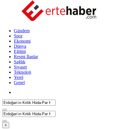
Gündem
Spor
Ekonomi
Dünya
Eğitim
Resmi İlanlar
Sağlık
Siyaset
Teknoloji
Yerel
Genel
×