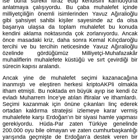
ise buna sürekli itiraz edip kendisini kamuoyuna
anlatmaya çalışıyordu. Bu çaba muhalefet içinde
milliyetçiliğin önemli isimlerinden Yavuz Ağıralioğlu
gibi şahsiyet sahibi kişiler sayesinde az da olsa
başarıya ulaşsa da toplam muhalefet bu konuda
kendini aklama noktasında çok zorlanıyordu. Ancak
önce masadaki kriz, daha sonra Kemal Kılıçdaroğlu
tercihi ve bu tercihin neticesinde Yavuz Ağıralioğlu
özelinde gördüğümüz Milliyetçi-Muhafazakâr
muhaliflerin muhalefete küstüğü ve sırt çevirdiği bir
sürecin kapısı aralandı.
Ancak yine de muhalefet seçimi kazanacağına
inanmıştı ve eleştiren herkesi kriptoAKPli olmakla
itham etmişti. Bu noktada en büyük ayıp ise kendi öz
evladı Muharrem İnce’ye atılan iftiralar ve ithamlardı.
Seçimi kazanmak için önüne çıkanları linç ederek
ortadan kaldırma stratejisi izlemeye karar vermiş
muhalefete karşı Erdoğan’ın bir siyasi hamle yapması
gerekiyordu. Hüda-Par zaten Türkiye genelinde
200.000 oyu bile olmayan ve zaten cumhurbaşkanlığı
yarışında geçmişte de Erdoğan’a destek veren bir