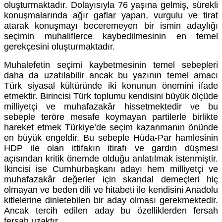
oluşturmaktadır. Dolayısıyla 76 yaşına gelmiş, sürekli
konuşmalarında ağır gaflar yapan, vurgulu ve tirat
atarak konuşmayı beceremeyen bir ismin adaylığı
seçimin muhaliflerce kaybedilmesinin en temel
gerekçesini oluşturmaktadır.
Muhalefetin seçimi kaybetmesinin temel sebepleri
daha da uzatılabilir ancak bu yazının temel amacı
Türk siyasal kültüründe iki konunun önemini ifade
etmektir. Birincisi Türk toplumu kendisini büyük ölçüde
milliyetçi ve muhafazakâr hissetmektedir ve bu
sebeple teröre mesafe koymayan partilerle birlikte
hareket etmek Türkiye’de seçim kazanmanın önünde
en büyük engeldir. Bu sebeple Hüda-Par hamlesinin
HDP ile olan ittifakın itirafı ve gardın düşmesi
açısından kritik önemde olduğu anlatılmak istenmiştir.
İkincisi ise Cumhurbaşkanı adayı hem milliyetçi ve
muhafazakâr değerler için skandal demeçleri hiç
olmayan ve beden dili ve hitabeti ile kendisini Anadolu
kitlelerine dinletebilen bir aday olması gerekmektedir.
Ancak tercih edilen aday bu özelliklerden fersah
fersah uzaktır.