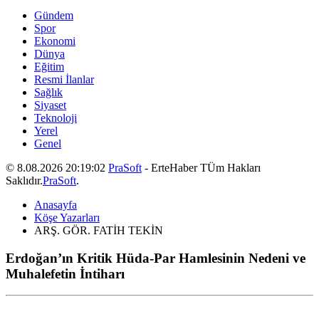
Gündem
Spor
Ekonomi
Dünya
Eğitim
Resmi İlanlar
Sağlık
Siyaset
Teknoloji
Yerel
Genel
© 8.08.2026 20:19:02
PraSoft
- ErteHaber TÜm Hakları
Saklıdır.
PraSoft
.
Anasayfa
Köşe Yazarları
ARŞ. GÖR. FATİH TEKİN
Erdoğan’ın Kritik Hüda-Par Hamlesinin Nedeni ve
Muhalefetin İntiharı