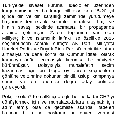
Türkiye’de siyaset kurumu ideolojiler üzerinden
kurgulanmıştır ve bu kurgu bilhassa son 15-20 yıl
içinde din ve din karşıtlığı zemininde yürütülmeye
başlanmış,demokratik seçimler maalesef haç ve
hilalin savaşı şeklinde acımasız bir propaganda
alanına çekilmiştir. Zaten toplumda var olan
Milliyetçilik ve İslamcılık ittifakı ise özellikle 2015
seçimlerinden sonraki süreçte AK Parti, Milliyetçi
Hareket Partisi ve Büyük Birlik Partisi’nin birlikte tutum
almasıyla ve daha sonra da Cumhur İttifakı olarak
kamuoyu önüne çıkmasıyla kurumsal bir hüviyete
bürünmüştür. Dolayısıyla muhalefetin seçim
kazanması için bu bloğa oy veren seçmenlerin
gönlüne ve zihnine dokunan bir dil, üslup, kampanya
süreci ve en önemlisi doğru aday bulması
gerekiyordu.
Peki, ne oldu? KemalKılıçdaroğlu her ne kadar CHP’yi
dönüştürmek için ve muhafazakârlara ulaşmak için
adım atmış olsa da geçmişte skandal ifadeleri
bulunan bir genel başkanın bu güveni vermesi