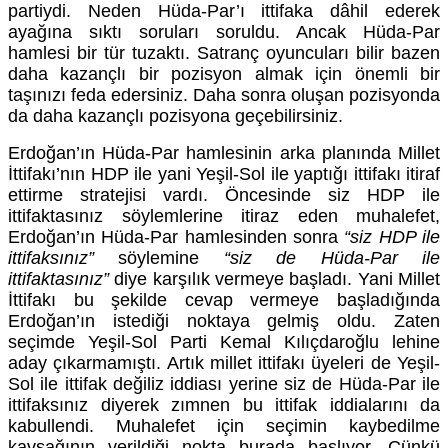
partiydi. Neden Hüda-Par’ı ittifaka dâhil ederek
ayağına sıktı soruları soruldu. Ancak Hüda-Par
hamlesi bir tür tuzaktı. Satranç oyuncuları bilir bazen
daha kazançlı bir pozisyon almak için önemli bir
taşınızı feda edersiniz. Daha sonra oluşan pozisyonda
da daha kazançlı pozisyona geçebilirsiniz.
Erdoğan’ın Hüda-Par hamlesinin arka planında Millet
İttifakı’nın HDP ile yani Yeşil-Sol ile yaptığı ittifakı itiraf
ettirme stratejisi vardı. Öncesinde siz HDP ile
ittifaktasınız söylemlerine itiraz eden muhalefet,
Erdoğan’ın Hüda-Par hamlesinden sonra
“siz HDP ile
ittifaksınız”
söylemine
“siz de Hüda-Par ile
ittifaktasınız”
diye karşılık vermeye başladı. Yani Millet
İttifakı bu şekilde cevap vermeye başladığında
Erdoğan’ın istediği noktaya gelmiş oldu. Zaten
seçimde Yeşil-Sol Parti Kemal Kılıçdaroğlu lehine
aday çıkarmamıştı. Artık millet ittifakı üyeleri de Yeşil-
Sol ile ittifak değiliz iddiası yerine siz de Hüda-Par ile
ittifaksınız diyerek zımnen bu ittifak iddialarını da
kabullendi. Muhalefet için seçimin kaybedilme
kavşağının verildiği nokta burada başlıyor. Çünkü