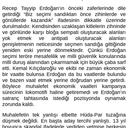
Recep Tayyip Erdoğan’ın önceki zaferlerinde dile
getirdiği “Biz seçimi sandıktan önce zihinlerde ve
gönüllerde kazandık” ifadesinin dikkatle üzerinde
durulmalıdır. Kendisinden uzaklaşan kitlelerin zihninde
ve gönlünde karşı bloğa sempati oluşturacak alanları
yok etmek ve antipati oluşturacak alanları
genişletmenin neticesinde seçmen sandığa gittiğinde
yeniden eski yerine dönmektedir. Çünkü Erdoğan
seçimi teröre mesafelilik ve milli güvenlik konularında
milli duruş alanından çıkarmamak için büyük çaba sarf
etti. Kemal Kılıçdaroğlu ve ekibi ne zaman ekonomik
bir vaatte bulunsa Erdoğan da bu vaatlerde bulundu
ve bazen vaat etmek yerine doğrudan yerine getirdi.
Böylece muhalefet ekonomik vaatleri kampanya
sürecinin lokomotifi haline getiremedi ve Erdoğan’ın
satranç tahtasında istediği pozisyonda oynamak
zorunda kaldı.
Muhalefetin tek yanlışı elbette Hüda-Par tuzağına
düşmek değildi. En başta aday tercihi yanlıştı. 13 yıl
boyunca skandal ifadelerle yediden yetmişe herkesin