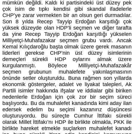
mümkün değildi. Kaldı ki partisindeki üst düzey pek
çok isim de tıpkı kendisi gibi skandal ifadelerle
CHP’ye zarar vermekten bir an olsun geri durmadılar.
Son 8 yılda Recep Tayyip Erdoğan karşıtlığı çok
yüksek düzeyde olan HDP’li seçmen ve diğer tarafta
da yine Recep Tayyip Erdoğan karşıtlığı yükselen
Milliyetçi-Muhafazakar seçmen grubu vardı. Ancak
Kemal Kılıçdaroğlu başta olmak üzere gerek masanın
liderleri gerekse CHP’nin üst düzey isimlerinin
demeçleri sürekli HDP oylarını almak üzere
kurgulanmıştı. Böylece Milliyetçi-Muhafazakâr
seçmen grubunun muhalefete yakınlaşmasının
önünde setler oluşturuldu. Buna rağmen son yıllarda
ekonomik göstergeler, adalet ve liyakat talepleri, Ak
Partili isimler hakkında ifşalar ve iddialar gibi biriken
nedenlerle Erdoğan için çok zor bir seçim süreci
başlıyordu. Bu da muhalefet kanadında kimi aday ilan
edersek edelim bu seçimi kazanırız düşüncesi
oluşturuyordu. Bu süreçte Cumhur İttifakı sürekli
olarak Millet İttifakı’nı HDP ile birlikte olmakla, PKK ile
birlikte hareket etmekle suçlarken muhalefet kanadı