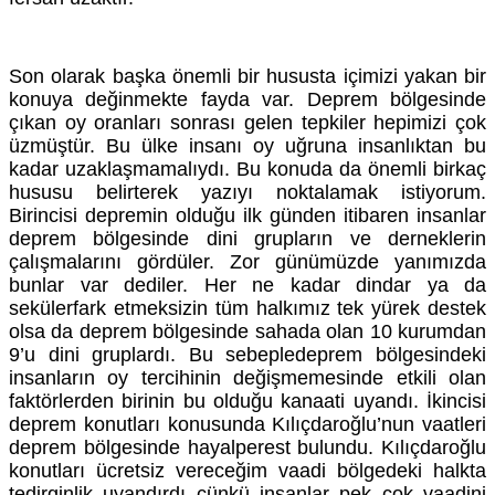
Son olarak başka önemli bir hususta içimizi yakan bir
konuya değinmekte fayda var. Deprem bölgesinde
çıkan oy oranları sonrası gelen tepkiler hepimizi çok
üzmüştür. Bu ülke insanı oy uğruna insanlıktan bu
kadar uzaklaşmamalıydı. Bu konuda da önemli birkaç
hususu belirterek yazıyı noktalamak istiyorum.
Birincisi depremin olduğu ilk günden itibaren insanlar
deprem bölgesinde dini grupların ve derneklerin
çalışmalarını gördüler. Zor günümüzde yanımızda
bunlar var dediler. Her ne kadar dindar ya da
sekülerfark etmeksizin tüm halkımız tek yürek destek
olsa da deprem bölgesinde sahada olan 10 kurumdan
9’u dini gruplardı. Bu sebepledeprem bölgesindeki
insanların oy tercihinin değişmemesinde etkili olan
faktörlerden birinin bu olduğu kanaati uyandı. İkincisi
deprem konutları konusunda Kılıçdaroğlu’nun vaatleri
deprem bölgesinde hayalperest bulundu. Kılıçdaroğlu
konutları ücretsiz vereceğim vaadi bölgedeki halkta
tedirginlik uyandırdı çünkü insanlar pek çok vaadini