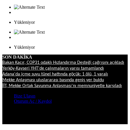
Yükleniyor
Yükleniyor
SON DAKİKA
Bakan Kacır, COP31 odaklı Hızlandırma Desteği çağrısını açıkladı
Yerköy-Kayseri YHT'de çalışmaların yarısı tamamlandı
Adana'da içme suyu tünel hattında göçük: 1 ölü, 1 yaralı
Mekke Anlaşması uluslararası basında geniş yer buldu
İİT, Mekke Ortak Savunma Anlaşması'nı memnuniyetle karşıladı
Bize Ulaşın
Oturum Aç / Kaydol