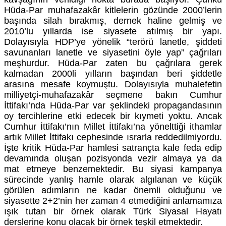
Hüda-Par muhafazakâr kitlelerin gözünde 2000’lerin
başında silah bırakmış, dernek haline gelmiş ve
2010’lu yıllarda ise siyasete atılmış bir yapı.
Dolayısıyla HDP’ye yönelik “terörü lanetle, şiddeti
savunanları lanetle ve siyasetini öyle yap” çağrıları
meşhurdur. Hüda-Par zaten bu çağrılara gerek
kalmadan 2000li yılların başından beri şiddetle
arasına mesafe koymuştu. Dolayısıyla muhalefetin
milliyetçi-muhafazakâr seçmene bakın Cumhur
İttifakı’nda Hüda-Par var şeklindeki propagandasının
oy tercihlerine etki edecek bir kıymeti yoktu. Ancak
Cumhur İttifakı’nın Millet İttifakı’na yönelttiği ithamlar
artık Millet İttifakı cephesinde ısrarla reddedilmiyordu.
İşte kritik Hüda-Par hamlesi satrançta kale feda edip
devamında oluşan pozisyonda vezir almaya ya da
mat etmeye benzemektedir. Bu siyasi kampanya
sürecinde yanlış hamle olarak algılanan ve küçük
görülen adımların ne kadar önemli olduğunu ve
siyasette 2+2’nin her zaman 4 etmediğini anlamamıza
ışık tutan bir örnek olarak Türk Siyasal Hayatı
derslerine konu olacak bir örnek teşkil etmektedir.