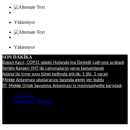
Yükleniyor
Yükleniyor
SON DAKİKA
Bakan Kacır, COP31 odaklı Hızlandırma Desteği çağrısını açıkladı
Yerköy-Kayseri YHT'de çalışmaların yarısı tamamlandı
Adana'da içme suyu tünel hattında göçük: 1 ölü, 1 yaralı
Mekke Anlaşması uluslararası basında geniş yer buldu
İİT, Mekke Ortak Savunma Anlaşması'nı memnuniyetle karşıladı
Bize Ulaşın
Oturum Aç / Kaydol