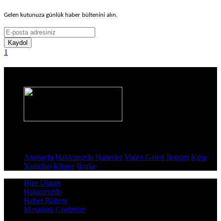
Gelen kutunuza günlük haber bültenini alın.
Kaydol
1
Haber Sitesi
Sayfalar
Anasayfa
Hakkımızda
Haberler
Video Galeri
İletişim
Köşe
Yazarları
Künye
İlanlar
Bize Ulaşın
Hakkımızda
Haber Bülteni
Masaüstü Görünüm