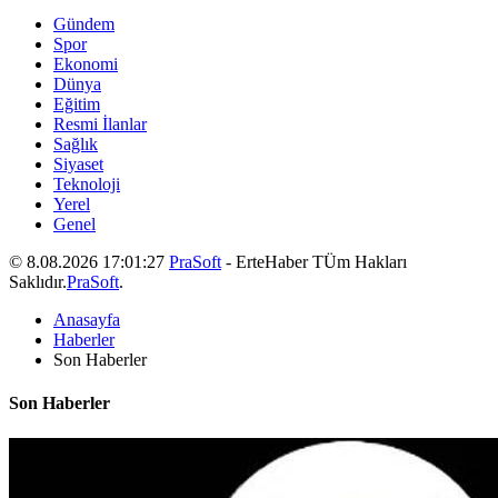
Gündem
Spor
Ekonomi
Dünya
Eğitim
Resmi İlanlar
Sağlık
Siyaset
Teknoloji
Yerel
Genel
© 8.08.2026 17:01:27
PraSoft
- ErteHaber TÜm Hakları
Saklıdır.
PraSoft
.
Anasayfa
Haberler
Son Haberler
Son Haberler