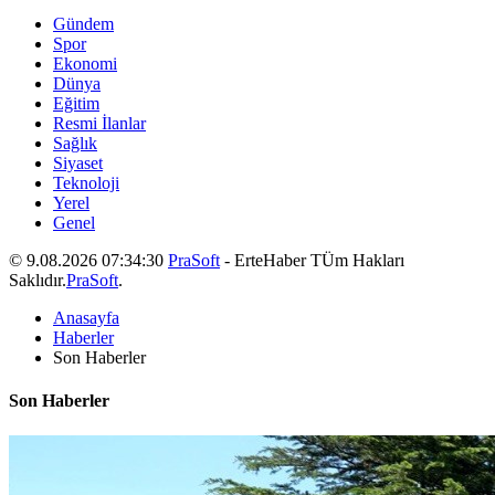
Gündem
Spor
Ekonomi
Dünya
Eğitim
Resmi İlanlar
Sağlık
Siyaset
Teknoloji
Yerel
Genel
© 9.08.2026 07:34:30
PraSoft
- ErteHaber TÜm Hakları
Saklıdır.
PraSoft
.
Anasayfa
Haberler
Son Haberler
Son Haberler