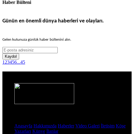
Haber Bülteni
Günün en önemli dünya haberleri ve olayları.
Gelen kutunuza günlük haber bültenini alın.
Kaydol
1
2
3
4
5
6
...
45
Haber Sitesi
Sayfalar
Anasayfa
Hakkımızda
Haberler
Video Galeri
İletişim
Köşe
Yazarları
Künye
İlanlar