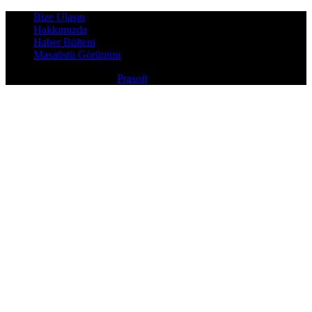
Bize Ulaşın
Hakkımızda
Haber Bülteni
Masaüstü Görünüm
Copyright © 2026
Prasoft