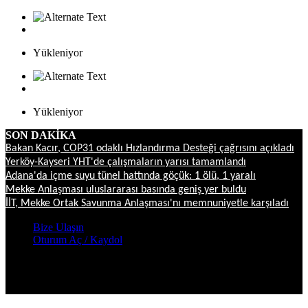
Yükleniyor
Yükleniyor
SON DAKİKA
Bakan Kacır, COP31 odaklı Hızlandırma Desteği çağrısını açıkladı
Yerköy-Kayseri YHT'de çalışmaların yarısı tamamlandı
Adana'da içme suyu tünel hattında göçük: 1 ölü, 1 yaralı
Mekke Anlaşması uluslararası basında geniş yer buldu
İİT, Mekke Ortak Savunma Anlaşması'nı memnuniyetle karşıladı
Bize Ulaşın
Oturum Aç / Kaydol