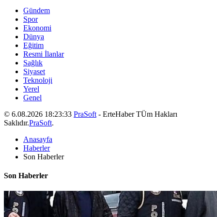
Gündem
Spor
Ekonomi
Dünya
Eğitim
Resmi İlanlar
Sağlık
Siyaset
Teknoloji
Yerel
Genel
© 6.08.2026 18:23:33
PraSoft
- ErteHaber TÜm Hakları
Saklıdır.
PraSoft
.
Anasayfa
Haberler
Son Haberler
Son Haberler