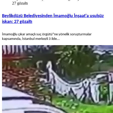
27 gözaltı
Beylikdüzü Belediyesinden İmamoğlu İnşaat'a usulsüz
iskan: 27 gözaltı
İmamoğlu çıkar amaçlı suç örgütü"ne yönelik soruşturmalar
kapsamında, İstanbul merkezli 3 ilde...