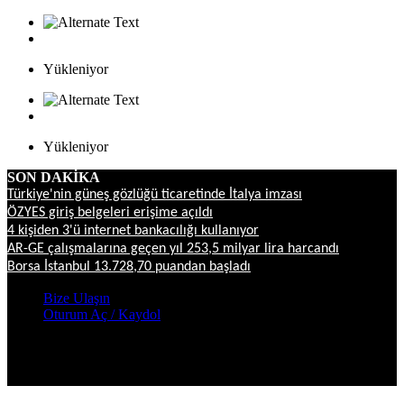
Yükleniyor
Yükleniyor
SON DAKİKA
Türkiye'nin güneş gözlüğü ticaretinde İtalya imzası
ÖZYES giriş belgeleri erişime açıldı
4 kişiden 3'ü internet bankacılığı kullanıyor
AR-GE çalışmalarına geçen yıl 253,5 milyar lira harcandı
Borsa İstanbul 13.728,70 puandan başladı
Bize Ulaşın
Oturum Aç / Kaydol