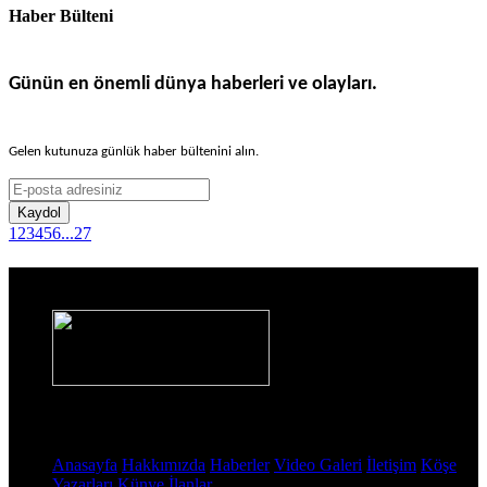
Haber Bülteni
Günün en önemli dünya haberleri ve olayları.
Gelen kutunuza günlük haber bültenini alın.
Kaydol
1
2
3
4
5
6
...
27
Haber Sitesi
Sayfalar
Anasayfa
Hakkımızda
Haberler
Video Galeri
İletişim
Köşe
Yazarları
Künye
İlanlar