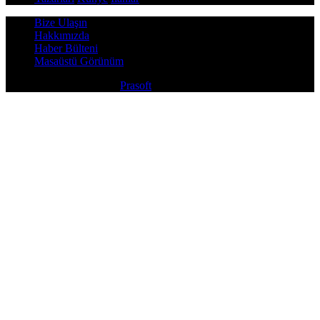
Bize Ulaşın
Hakkımızda
Haber Bülteni
Masaüstü Görünüm
Copyright © 2026
Prasoft