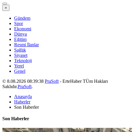
×
Gündem
Spor
Ekonomi
Dünya
Eğitim
Resmi İlanlar
Sağlık
Siyaset
Teknoloji
Yerel
Genel
© 8.08.2026 08:39:38
PraSoft
- ErteHaber TÜm Hakları
Saklıdır.
PraSoft
.
Anasayfa
Haberler
Son Haberler
Son Haberler