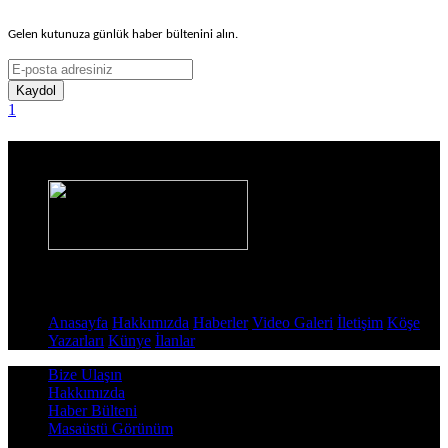
Gelen kutunuza günlük haber bültenini alın.
Kaydol
1
Haber Sitesi
Sayfalar
Anasayfa
Hakkımızda
Haberler
Video Galeri
İletişim
Köşe
Yazarları
Künye
İlanlar
Bize Ulaşın
Hakkımızda
Haber Bülteni
Masaüstü Görünüm