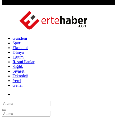
Gündem
Spor
Ekonomi
Dünya
Eğitim
Resmi İlanlar
Sağlık
Siyaset
Teknoloji
Yerel
Genel