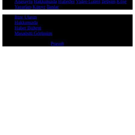
Anasayfa
Hakkımızda
Haberler
Video Galeri
İletişim
Köşe
Yazarları
Künye
İlanlar
Bize Ulaşın
Hakkımızda
Haber Bülteni
Masaüstü Görünüm
Copyright © 2026
Prasoft