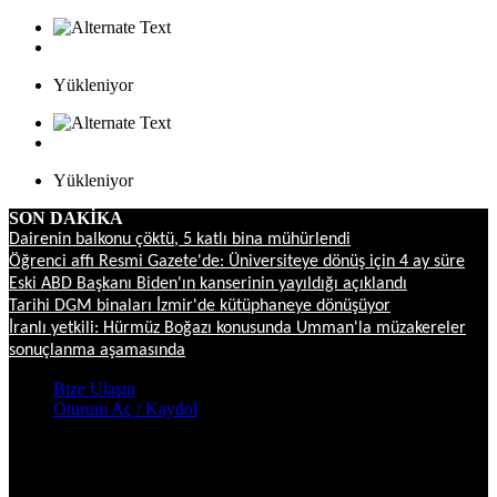
Yükleniyor
Yükleniyor
SON DAKİKA
Dairenin balkonu çöktü, 5 katlı bina mühürlendi
Öğrenci affı Resmi Gazete'de: Üniversiteye dönüş için 4 ay süre
Eski ABD Başkanı Biden'ın kanserinin yayıldığı açıklandı
Tarihi DGM binaları İzmir'de kütüphaneye dönüşüyor
İranlı yetkili: Hürmüz Boğazı konusunda Umman'la müzakereler
sonuçlanma aşamasında
Bize Ulaşın
Oturum Aç / Kaydol