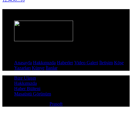
Haber Sitesi
Sayfalar
Anasayfa
Hakkımızda
Haberler
Video Galeri
İletişim
Köşe
Yazarları
Künye
İlanlar
Bize Ulaşın
Hakkımızda
Haber Bülteni
Masaüstü Görünüm
Copyright © 2026
Prasoft