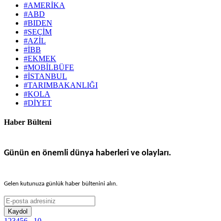
#AMERİKA
#ABD
#BIDEN
#SEÇİM
#AZİL
#İBB
#EKMEK
#MOBİLBÜFE
#İSTANBUL
#TARIMBAKANLIĞI
#KOLA
#DİYET
Haber Bülteni
Günün en önemli dünya haberleri ve olayları.
Gelen kutunuza günlük haber bültenini alın.
Kaydol
1
2
3
4
5
6
...
10