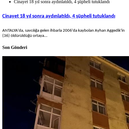
Cinayet 18 yıl sonra aydınlatıldı, 4 şüpheli tutuklandı
Cinayet 18 yıl sonra aydınlatıldı, 4 şüpheli tutuklandı
ANTALYA'da, savcılığa gelen ihbarla 2006'da kaybolan Ayhan Aggedik'in
(36) öldürüldüğü ortaya...
Son Gönderi