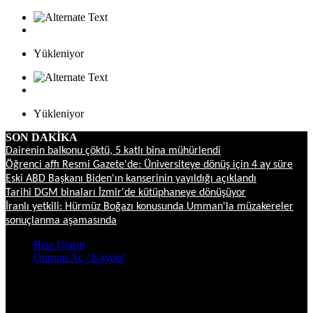
Yükleniyor
Yükleniyor
SON DAKİKA
Dairenin balkonu çöktü, 5 katlı bina mühürlendi
Öğrenci affı Resmi Gazete'de: Üniversiteye dönüş için 4 ay süre
Eski ABD Başkanı Biden'ın kanserinin yayıldığı açıklandı
Tarihi DGM binaları İzmir'de kütüphaneye dönüşüyor
İranlı yetkili: Hürmüz Boğazı konusunda Umman'la müzakereler
sonuçlanma aşamasında
Bize Ulaşın
Oturum Aç / Kaydol