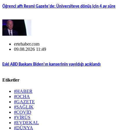
Öğrenci affı Resmi Gazete'de: Üniversiteye dönüş için 4 ay süre
ertehaber.com
09.08.2026 11:49
Eski ABD Başkanı Biden'ın kanserinin yayıldığı açıklandı
Etiketler
#HABER
#OCHA
#GAZETE
#SAĞLIK
#COVİD
#VİRÜS
#EVDEKAL
#DÜNYA