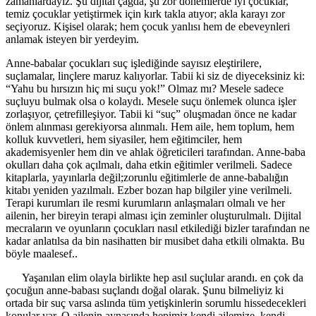
zamanlardayız. Şu dijital çağda, şu zor dönemlerde iyi çocuklar,
temiz çocuklar yetiştirmek için kırk takla atıyor; akla karayı zor
seçiyoruz. Kişisel olarak; hem çocuk yanlısı hem de ebeveynleri
anlamak isteyen bir yerdeyim.
Anne-babalar çocukları suç işlediğinde sayısız eleştirilere,
suçlamalar, linçlere maruz kalıyorlar. Tabii ki siz de diyeceksiniz ki:
“Yahu bu hırsızın hiç mi suçu yok!” Olmaz mı? Mesele sadece
suçluyu bulmak olsa o kolaydı. Mesele suçu önlemek olunca işler
zorlaşıyor, çetrefilleşiyor. Tabii ki “suç” oluşmadan önce ne kadar
önlem alınması gerekiyorsa alınmalı. Hem aile, hem toplum, hem
kolluk kuvvetleri, hem siyasiler, hem eğitimciler, hem
akademisyenler hem din ve ahlak öğreticileri tarafından. Anne-baba
okulları daha çok açılmalı, daha etkin eğitimler verilmeli. Sadece
kitaplarla, yayınlarla değil;zorunlu eğitimlerle de anne-babalığın
kitabı yeniden yazılmalı. Ezber bozan hap bilgiler yine verilmeli.
Terapi kurumları ile resmi kurumların anlaşmaları olmalı ve her
ailenin, her bireyin terapi alması için zeminler oluşturulmalı. Dijital
mecraların ve oyunların çocukları nasıl etkilediği bizler tarafından ne
kadar anlatılsa da bin nasihatten bir musibet daha etkili olmakta. Bu
böyle maalesef..
Yaşanılan elim olayla birlikte hep asıl suçlular arandı. en çok da
çocuğun anne-babası suçlandı doğal olarak. Şunu bilmeliyiz ki
ortada bir suç varsa aslında tüm yetişkinlerin sorumlu hissedecekleri
konular var. O ailenin aynasında hepimiz kendi ailemize, kendi