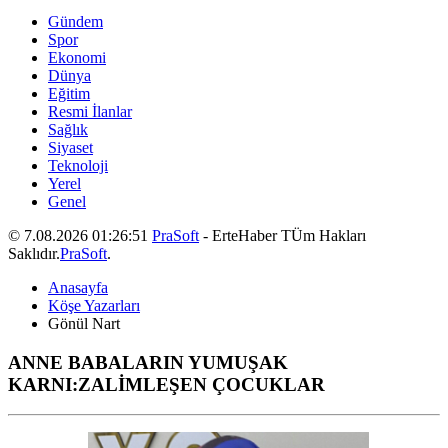
Gündem
Spor
Ekonomi
Dünya
Eğitim
Resmi İlanlar
Sağlık
Siyaset
Teknoloji
Yerel
Genel
© 7.08.2026 01:26:51
PraSoft
- ErteHaber TÜm Hakları
Saklıdır.
PraSoft
.
Anasayfa
Köşe Yazarları
Gönül Nart
ANNE BABALARIN YUMUŞAK
KARNI:ZALİMLEŞEN ÇOCUKLAR