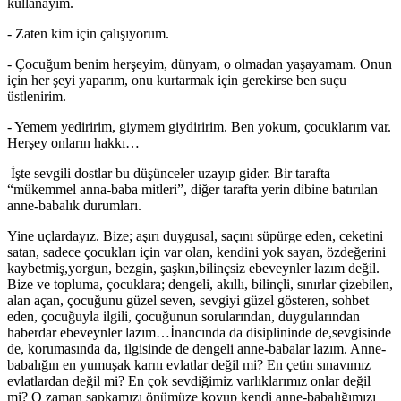
kullanayım.
- Zaten kim için çalışıyorum.
- Çocuğum benim herşeyim, dünyam, o olmadan yaşayamam. Onun
için her şeyi yaparım, onu kurtarmak için gerekirse ben suçu
üstlenirim.
- Yemem yediririm, giymem giydiririm. Ben yokum, çocuklarım var.
Herşey onların hakkı…
İşte sevgili dostlar bu düşünceler uzayıp gider. Bir tarafta
“mükemmel anna-baba mitleri”, diğer tarafta yerin dibine batırılan
anne-babalık durumları.
Yine uçlardayız. Bize; aşırı duygusal, saçını süpürge eden, ceketini
satan, sadece çocukları için var olan, kendini yok sayan, özdeğerini
kaybetmiş,yorgun, bezgin, şaşkın,bilinçsiz ebeveynler lazım değil.
Bize ve topluma, çocuklara; dengeli, akıllı, bilinçli, sınırlar çizebilen,
alan açan, çocuğunu güzel seven, sevgiyi güzel gösteren, sohbet
eden, çocuğuyla ilgili, çocuğunun sorularından, duygularından
haberdar ebeveynler lazım…İnancında da disiplininde de,sevgisinde
de, korumasında da, ilgisinde de dengeli anne-babalar lazım. Anne-
babalığın en yumuşak karnı evlatlar değil mi? En çetin sınavımız
evlatlardan değil mi? En çok sevdiğimiz varlıklarımız onlar değil
mi? O zaman şapkamızı önümüze koyup kendi anne-babalığımızı