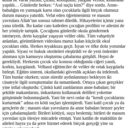
yapıldı… Günlerdir herkes: “Asıl suçlu kim?” diye sordu. Anne-
babalığın en yumuşak karnı olan çocuklarla ilgili birçok olumsuz
durum masaya yatırıldı. Vefat eden öğretmenimiz ve masum
yavrulara Allah’tan sonsuz rahmet diledik. Hikayelerini içimiz yana
yana izledik. Bu kadar canı katleden çocuğun profilini ve ailesini de
her yönüyle tartıştık. Çocuğunu günlerdir okula göndermek
istemeyen, derin kaygılar yaşayan veliler oldu. Tüm vahşetiyle
anlatılan, görüntülenen videolara maruz kalan küçücük okul
çocukları oldu. Herkes teyakkuza geçti. İsyan ve öfke dolu yorumlar
yapıldı. Siyasi ve hukuk otoriteleri eleştirildi ve de yeni önlemler
alınması için kamuoyu oluşturma çabalarına girişildi. Hepsi de
gerekliydi. Herkesin çocuk söz konusu olduğunda ciğeri yandı,
korktu, kaygılandı. Velhasıl eğitimciler de veliler de ortak kaygılarla
birleşti. Eğitim sistemi, okullardaki güvenlik açıkları da irdelendi.
Tüm bunlar olurken; uzun süredir aydınlanmayı bekleyen iki
cinateyle ilgili soruşturmalar da tamamlandı. Ortaya çıkan gerçekler
yine infial oluşturdu: Çünkü katil zanlılarının anne-babaları; bir
şekilde makamlarını, imkanlarını kullanarak delilleri yoketme
girişiminde bulunmuşlardı. Yani bir nevi onlar da “kendi çocuklarını
kurtarmak” adına en kötü suçları işlemişlerdi. Yani katil çocuk ya da
gençlerin de ; masum olan yavruların da anne babaları benzer şeyler
için çabalamışlardı: Birileri kötüyü, suçu beslemiş; birileri de masum
yavruları için ölesiye mücadele etmişti. Yani katilin de maktülün de
aileleri hayra ya da şerre hizmet ederek birçok gerçeği yine su