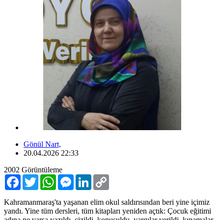
Gönül Nart,
20.04.2026 22:33
2002
Görüntüleme
Facebook
Twitter
WhatsApp
Messenger
LinkedIn
Copy
Link
Kahramanmaraş'ta yaşanan elim okul saldırısından beri yine içimiz
yandı. Yine tüm dersleri, tüm kitapları yeniden açtık: Çocuk eğitimi
adına ne varsa yazıldı, çizildi, konuşuldu, yargılar verildi, kınamalar