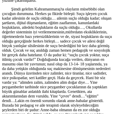
yüzüne çıkarmışlardı.
Şimdi gelelim Kahramanmaraş'ta olayların müsebbibi olan
çocuğun durumuna. Herkes şu fikirde birleşti: Suçu işleyen çocuk
kadar ailesinin de suçlu olduğu… ailenin suçlu olduğu kadar; oluşan
şartların, dijital düşmanların, eğitim zaaflarının, kanunlardaki
boşlukların, ailedeki boşlukların da suçlu olduğu…, Okullarda
değerler sisteminin iyi verilememesinin,müfredatın eksikliklerinin,
öğretmenlerin bazı yetersizliklerinin ve de, siyasi boşlukların da suçu
olduğu gerçeğinde herkes birleşti… sadece çocuk ve ailesi değil
birçok yanlışlar silsilesinin de suçu beslediğini bir kez daha görmüş
olduk. Çocuk ve suç anıldığı zaman hemen pedagojik ve sosyolojik
bir gerçek daha hatırlanır. O da şudur ki; “suçlu çocuk yoktur, suça
itilmiş çocuk vardır!” Doğduğunda kucağa verilen, dünyanın en
masumu olan bir yavrunun; nasıl olup da 13-14- 18 yaşlarında, ya
da daha yetişkin olduğunda suç makinesine dönüşmesinin nedenleri
arandı. Dünya üzerinden nice zalimler, nice tiranlar, nice sadistler,
nice psikopatlar, seri katiller geçti. Hala da geçecek. Hani bir söz
vardır ya: “alimden zalim, zalimden alim doğar diye… Yine
peygamberler tarihinde nice peygamber çocuklarının da yaptıkları
büyük günahlar anlatıldı ilahi kitaplarda. Genetikten, ata
aktarımlarından dem vuruldu. Yine “çevre” dendi…”eğitim”
dendi…Lakin en önemli sorumlu olarak anne-babalar gösteridi.
Burada bir pedagog ve aile terapisti olarak söyleyebileceğim
şeylerden biri de şudur: Anne-baba olmanın da en zor olduğu