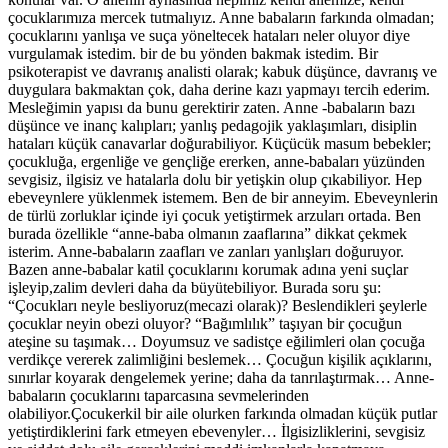
çocuklarımıza mercek tutmalıyız. Anne babaların farkında olmadan;
çocuklarını yanlışa ve suça yöneltecek hataları neler oluyor diye
vurgulamak istedim. bir de bu yönden bakmak istedim. Bir
psikoterapist ve davranış analisti olarak; kabuk düşünce, davranış ve
duygulara bakmaktan çok, daha derine kazı yapmayı tercih ederim.
Mesleğimin yapısı da bunu gerektirir zaten. Anne -babaların bazı
düşünce ve inanç kalıpları; yanlış pedagojik yaklaşımları, disiplin
hataları küçük canavarlar doğurabiliyor. Küçücük masum bebekler;
çocukluğa, ergenliğe ve gençliğe ererken, anne-babaları yüzünden
sevgisiz, ilgisiz ve hatalarla dolu bir yetişkin olup çıkabiliyor. Hep
ebeveynlere yüklenmek istemem. Ben de bir anneyim. Ebeveynlerin
de türlü zorluklar içinde iyi çocuk yetiştirmek arzuları ortada. Ben
burada özellikle “anne-baba olmanın zaaflarına” dikkat çekmek
isterim. Anne-babaların zaafları ve zanları yanlışları doğuruyor.
Bazen anne-babalar katil çocuklarını korumak adına yeni suçlar
işleyip,zalim devleri daha da büyütebiliyor. Burada soru şu:
“Çocukları neyle besliyoruz(mecazi olarak)? Beslendikleri şeylerle
çocuklar neyin obezi oluyor? “Bağımlılık” taşıyan bir çocuğun
ateşine su taşımak… Doyumsuz ve sadistçe eğilimleri olan çocuğa
verdikçe vererek zalimliğini beslemek… Çocuğun kişilik açıklarını,
sınırlar koyarak dengelemek yerine; daha da tanrılaştırmak… Anne-
babaların çocuklarını taparcasına sevmelerinden
olabiliyor.Çocukerkil bir aile olurken farkında olmadan küçük putlar
yetiştirdiklerini fark etmeyen ebevenyler… İlgisizliklerini, sevgisiz