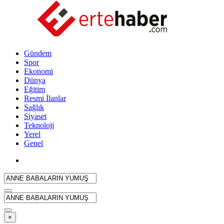
Gündem
Spor
Ekonomi
Dünya
Eğitim
Resmi İlanlar
Sağlık
Siyaset
Teknoloji
Yerel
Genel
×