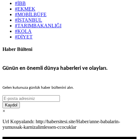
#İBB
#EKMEK
#MOBİLBÜFE
#İSTANBUL
#TARIMBAKANLIĞI
#KOLA
#DİYET
Haber Bülteni
Günün en önemli dünya haberleri ve olayları.
Gelen kutunuza günlük haber bültenini alın.
Kaydol
×
Url Kopyalandı: http://habersitesi.site/Haber/anne-babalarin-
yumussak-karnizalimlessen-ccocuklar