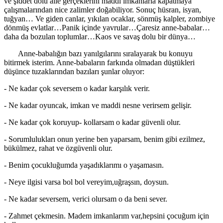
ve şiddet dolu aile gerçeklerini maddi imkanlarla kapatmaya
çalışmalarından nice zalimler doğabiliyor. Sonuç hüsran, isyan,
tuğyan… Ve giden canlar, yıkılan ocaklar, sönmüş kalpler, zombiye
dönmüş evlatlar…Panik içinde yavrular…Çaresiz anne-babalar…
daha da bozulan toplumlar…Kaos ve savaş dolu bir dünya…
Anne-babalığın bazı yanılgılarını sıralayarak bu konuyu
bitirmek isterim. Anne-babaların farkında olmadan düştükleri
düşünce tuzaklarından bazıları şunlar oluyor:
- Ne kadar çok seversem o kadar karşılık verir.
- Ne kadar oyuncak, imkan ve maddi nesne verirsem gelişir.
- Ne kadar çok koruyup- kollarsam o kadar güvenli olur.
- Sorumlulukları onun yerine ben yaparsam, benim gibi ezilmez,
bükülmez, rahat ve özgüvenli olur.
- Benim çocukluğumda yaşadıklarımı o yaşamasın.
- Neye ilgisi varsa bol bol vereyim,uğraşsın, doysun.
- Ne kadar seversem, verici olursam o da beni sever.
- Zahmet çekmesin. Madem imkanlarım var,hepsini çocuğum için