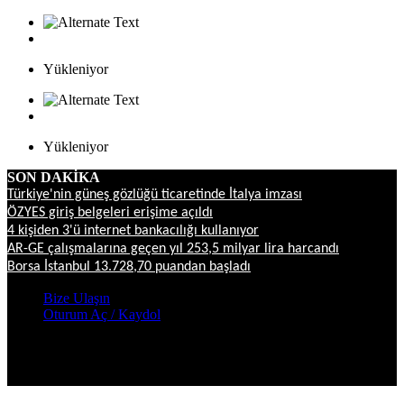
Yükleniyor
Yükleniyor
SON DAKİKA
Türkiye'nin güneş gözlüğü ticaretinde İtalya imzası
ÖZYES giriş belgeleri erişime açıldı
4 kişiden 3'ü internet bankacılığı kullanıyor
AR-GE çalışmalarına geçen yıl 253,5 milyar lira harcandı
Borsa İstanbul 13.728,70 puandan başladı
Bize Ulaşın
Oturum Aç / Kaydol