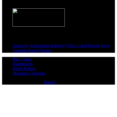
Haber Sitesi
Sayfalar
Anasayfa
Hakkımızda
Haberler
Video Galeri
İletişim
Köşe
Yazarları
Künye
İlanlar
Bize Ulaşın
Hakkımızda
Haber Bülteni
Masaüstü Görünüm
Copyright © 2026
Prasoft