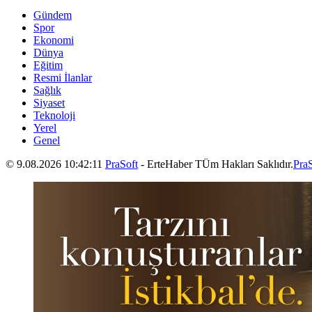
Gündem
Spor
Ekonomi
Dünya
Eğitim
Resmi İlanlar
Sağlık
Siyaset
Teknoloji
Yerel
Genel
© 9.08.2026 10:42:11
PraSoft
- ErteHaber TÜm Hakları Saklıdır.
PraS