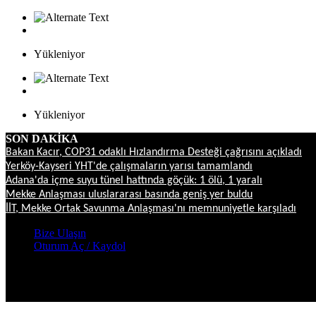
Yükleniyor
Yükleniyor
SON DAKİKA
Bakan Kacır, COP31 odaklı Hızlandırma Desteği çağrısını açıkladı
Yerköy-Kayseri YHT'de çalışmaların yarısı tamamlandı
Adana'da içme suyu tünel hattında göçük: 1 ölü, 1 yaralı
Mekke Anlaşması uluslararası basında geniş yer buldu
İİT, Mekke Ortak Savunma Anlaşması'nı memnuniyetle karşıladı
Bize Ulaşın
Oturum Aç / Kaydol