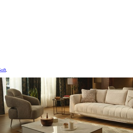
oft
.