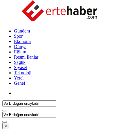
Gündem
Spor
Ekonomi
Dünya
Eğitim
Resmi İlanlar
Sağlık
Siyaset
Teknoloji
Yerel
Genel
×