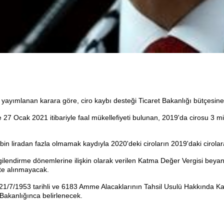
yımlanan karara göre, ciro kaybı desteği Ticaret Bakanlığı bütçesin
 Ocak 2021 itibariyle faal mükellefiyeti bulunan, 2019'da cirosu 3 mil
bin liradan fazla olmamak kaydıyla 2020'deki ciroların 2019'daki cirolar
ergilendirme dönemlerine ilişkin olarak verilen Katma Değer Vergisi be
tte alınmayacak.
 21/7/1953 tarihli ve 6183 Amme Alacaklarının Tahsil Usulü Hakkında Kan
 Bakanlığınca belirlenecek.