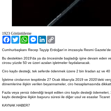
1923
Görüntüleme
Facebook
Twitter
WhatsApp
Messenger
LinkedIn
Copy
Link
Cumhurbaşkanı Recep Tayyip Erdoğan'ın imzasıyla Resmi Gazete'de ya
Bu destekten 2019'da ya da öncesinde başladığı işine devam eden ve 27
cirosu yüzde 50 ve üzeri azalan işletmeler faydalanacak.
Ciro kaybı desteği, tek seferde ödenmek üzere 2 bin liradan az ve 40 
İşletme cirolarının tespitinde 27 Ocak itibarıyla 2019 ve 2020'deki v
dönemlerine ilişkin verilen beyannameler, ciro hesaplamasında dikka
Fazla veya yersiz ödendiği tespit edilen ciro kaybı desteği ödemeleri,
kaybı desteğine ilişkin başvuru süresi ile diğer usul ve esaslar Ticaret
KAYNAK HABER7