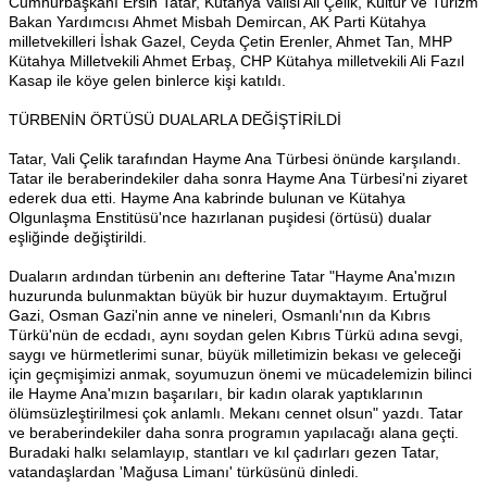
Cumhurbaşkanı Ersin Tatar, Kütahya Valisi Ali Çelik, Kültür ve Turizm
Bakan Yardımcısı Ahmet Misbah Demircan, AK Parti Kütahya
milletvekilleri İshak Gazel, Ceyda Çetin Erenler, Ahmet Tan, MHP
Kütahya Milletvekili Ahmet Erbaş, CHP Kütahya milletvekili Ali Fazıl
Kasap ile köye gelen binlerce kişi katıldı.
TÜRBENİN ÖRTÜSÜ DUALARLA DEĞİŞTİRİLDİ
Tatar, Vali Çelik tarafından Hayme Ana Türbesi önünde karşılandı.
Tatar ile beraberindekiler daha sonra Hayme Ana Türbesi'ni ziyaret
ederek dua etti. Hayme Ana kabrinde bulunan ve Kütahya
Olgunlaşma Enstitüsü'nce hazırlanan puşidesi (örtüsü) dualar
eşliğinde değiştirildi.
Duaların ardından türbenin anı defterine Tatar "Hayme Ana'mızın
huzurunda bulunmaktan büyük bir huzur duymaktayım. Ertuğrul
Gazi, Osman Gazi'nin anne ve nineleri, Osmanlı'nın da Kıbrıs
Türkü'nün de ecdadı, aynı soydan gelen Kıbrıs Türkü adına sevgi,
saygı ve hürmetlerimi sunar, büyük milletimizin bekası ve geleceği
için geçmişimizi anmak, soyumuzun önemi ve mücadelemizin bilinci
ile Hayme Ana'mızın başarıları, bir kadın olarak yaptıklarının
ölümsüzleştirilmesi çok anlamlı. Mekanı cennet olsun" yazdı. Tatar
ve beraberindekiler daha sonra programın yapılacağı alana geçti.
Buradaki halkı selamlayıp, stantları ve kıl çadırları gezen Tatar,
vatandaşlardan 'Mağusa Limanı' türküsünü dinledi.