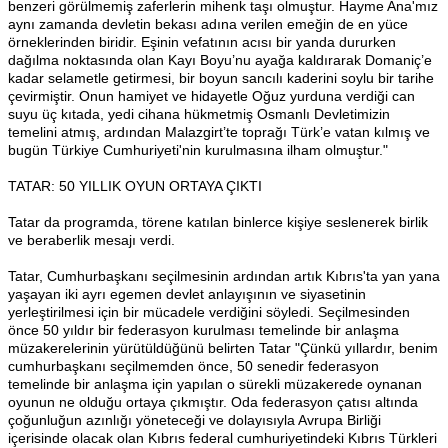
benzeri görülmemiş zaferlerin mihenk taşı olmuştur. Hayme Ana'mız
aynı zamanda devletin bekası adına verilen emeğin de en yüce
örneklerinden biridir. Eşinin vefatının acısı bir yanda dururken
dağılma noktasında olan Kayı Boyu’nu ayağa kaldırarak Domaniç’e
kadar selametle getirmesi, bir boyun sancılı kaderini soylu bir tarihe
çevirmiştir. Onun hamiyet ve hidayetle Oğuz yurduna verdiği can
suyu üç kıtada, yedi cihana hükmetmiş Osmanlı Devletimizin
temelini atmış, ardından Malazgirt’te toprağı Türk’e vatan kılmış ve
bugün Türkiye Cumhuriyeti'nin kurulmasına ilham olmuştur."
TATAR: 50 YILLIK OYUN ORTAYA ÇIKTI
Tatar da programda, törene katılan binlerce kişiye seslenerek birlik
ve beraberlik mesajı verdi.
Tatar, Cumhurbaşkanı seçilmesinin ardından artık Kıbrıs'ta yan yana
yaşayan iki ayrı egemen devlet anlayışının ve siyasetinin
yerleştirilmesi için bir mücadele verdiğini söyledi. Seçilmesinden
önce 50 yıldır bir federasyon kurulması temelinde bir anlaşma
müzakerelerinin yürütüldüğünü belirten Tatar "Çünkü yıllardır, benim
cumhurbaşkanı seçilmemden önce, 50 senedir federasyon
temelinde bir anlaşma için yapılan o sürekli müzakerede oynanan
oyunun ne olduğu ortaya çıkmıştır. Oda federasyon çatısı altında
çoğunluğun azınlığı yöneteceği ve dolayısıyla Avrupa Birliği
içerisinde olacak olan Kıbrıs federal cumhuriyetindeki Kıbrıs Türkleri