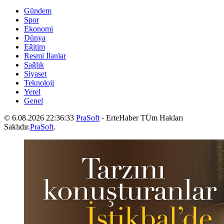
Gündem
Spor
Ekonomi
Dünya
Eğitim
Resmi İlanlar
Sağlık
Siyaset
Teknoloji
Yerel
Genel
© 6.08.2026 22:36:33
PraSoft
- ErteHaber TÜm Hakları
Saklıdır.
PraSoft
.