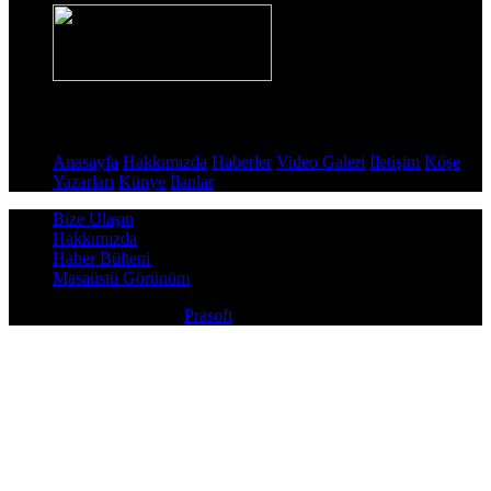
Sayfalar
Anasayfa
Hakkımızda
Haberler
Video Galeri
İletişim
Köşe
Yazarları
Künye
İlanlar
Bize Ulaşın
Hakkımızda
Haber Bülteni
Masaüstü Görünüm
Copyright © 2026
Prasoft