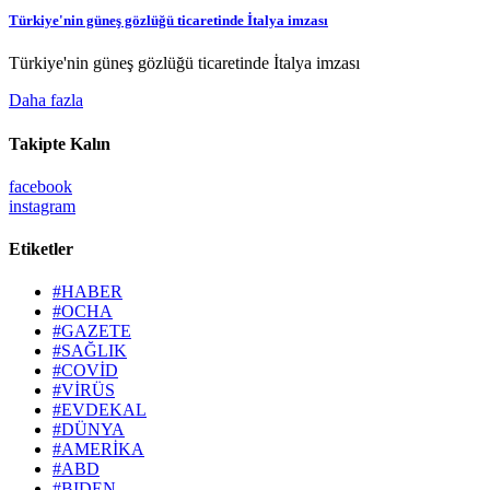
Türkiye'nin güneş gözlüğü ticaretinde İtalya imzası
Türkiye'nin güneş gözlüğü ticaretinde İtalya imzası
Daha fazla
Takipte Kalın
facebook
instagram
Etiketler
#HABER
#OCHA
#GAZETE
#SAĞLIK
#COVİD
#VİRÜS
#EVDEKAL
#DÜNYA
#AMERİKA
#ABD
#BIDEN