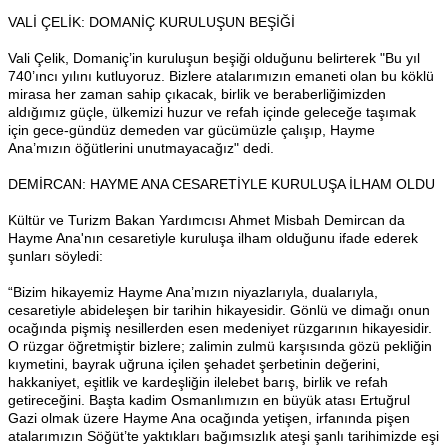
VALİ ÇELİK: DOMANİÇ KURULUŞUN BEŞİĞİ
Vali Çelik, Domaniç’in kuruluşun beşiği olduğunu belirterek "Bu yıl
740’ıncı yılını kutluyoruz. Bizlere atalarımızın emaneti olan bu köklü
mirasa her zaman sahip çıkacak, birlik ve beraberliğimizden
aldığımız güçle, ülkemizi huzur ve refah içinde geleceğe taşımak
için gece-gündüz demeden var gücümüzle çalışıp, Hayme
Ana’mızın öğütlerini unutmayacağız" dedi.
DEMİRCAN: HAYME ANA CESARETİYLE KURULUŞA İLHAM OLDU
Kültür ve Turizm Bakan Yardımcısı Ahmet Misbah Demircan da
Hayme Ana'nın cesaretiyle kuruluşa ilham olduğunu ifade ederek
şunları söyledi:
“Bizim hikayemiz Hayme Ana’mızın niyazlarıyla, dualarıyla,
cesaretiyle abideleşen bir tarihin hikayesidir. Gönlü ve dimağı onun
ocağında pişmiş nesillerden esen medeniyet rüzgarının hikayesidir.
O rüzgar öğretmiştir bizlere; zalimin zulmü karşısında gözü pekliğin
kıymetini, bayrak uğruna içilen şehadet şerbetinin değerini,
hakkaniyet, eşitlik ve kardeşliğin ilelebet barış, birlik ve refah
getireceğini. Başta kadim Osmanlımızın en büyük atası Ertuğrul
Gazi olmak üzere Hayme Ana ocağında yetişen, irfanında pişen
atalarımızın Söğüt’te yaktıkları bağımsızlık ateşi şanlı tarihimizde eşi