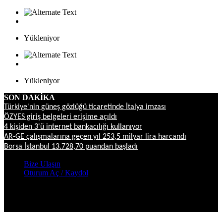
Yükleniyor
Yükleniyor
SON DAKİKA
Türkiye'nin güneş gözlüğü ticaretinde İtalya imzası
ÖZYES giriş belgeleri erişime açıldı
4 kişiden 3'ü internet bankacılığı kullanıyor
AR-GE çalışmalarına geçen yıl 253,5 milyar lira harcandı
Borsa İstanbul 13.728,70 puandan başladı
Bize Ulaşın
Oturum Aç / Kaydol