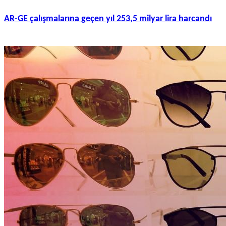
AR-GE çalışmalarına geçen yıl 253,5 milyar lira harcandı