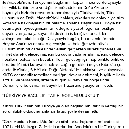
ile Anadolu'nun, Türkiye'nin bağlarının kopartılması ve dolayısıyla
bin yıllık tarihimizde verdiğimiz mücadelenin Doğu Akdeniz
boyutuyla bizlerin arasının kopartılmasıyla Türkiye'mizin, Türk
ulusunun da Doğu Akdeniz'deki hakları, çıkarları ve dolayısıyla tüm
Akdeniz'e hakimiyetinin bir bakıma anlamsızlaştırılması. Böyle bir
oyuna gelmeyeceğimizin, artık doğru siyaset, egemen eşitliğe
dayalı, yan yana yaşayan iki devletin iş birliğiyle ancak bir
anlaşmanın olabileceği. Dolayısıyla bugün, bu anlamlı törende
Hayme Ana’mızı anarken geçmişimize baktığımızda büyük
ulusumuzun mücadelesinde verilen gerçekten yürekli çabalara ve
millet olarak geleceğimiz için bu coğrafyada refahımız için, gelecek
nesillerin bekası için büyük milletin geleceği için hep birlikte birlik ve
beraberliğimizi koruyabilmek ve çağın gerekleri neyse Kıbrıs’ta şu
anda İHA’larla, SİHA’larla Doğu Akdeniz’de hakimiyet ve dolayısıyla
KKTC egemenlik temelinde varlığını devam ettirmesi, büyük milletin
arzusu ve temennisi, sizlerle bugün Kütahya’da bölgesinde
Domaniç’te buluşmanın büyük bir huzurunu yaşıyorum" dedi.
'TÜRKİYE'YE BAĞLILIK, TARİHİ SORUMLULUKTUR'
Kıbrıs Türk insanının Türkiye'ye olan bağlılığının, tarihin verdiği bir
sorumluluk olduğunu anlatan Tatar, şöyle devam etti:
"Gazi Mustafa Kemal Atatürk ve silah arkadaşlarının mücadelesi,
1071'deki Malazgirt Zaferi'nin ardından Anadolu'nun bir Türk yurdu