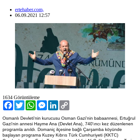
ertehaber.com,
06.09.2021 12:57
1634
Görüntüleme
Facebook
Twitter
WhatsApp
Messenger
LinkedIn
Copy
Link
Osmanlı Devleti'nin kurucusu Osman Gazi'nin babaannesi, Ertuğrul
Gazi'nin annesi Hayme Ana (Devlet Ana), 740'ıncı kez düzenlenen
programla anıldı. Domaniç ilçesine bağlı Çarşamba köyünde
başlayan programa Kuzey Kıbrıs Türk Cumhuriyeti (KKTC)