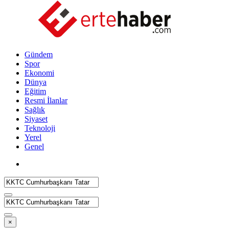
Gündem
Spor
Ekonomi
Dünya
Eğitim
Resmi İlanlar
Sağlık
Siyaset
Teknoloji
Yerel
Genel
×