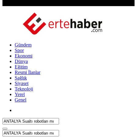
Gündem
Spor
Ekonomi
Dünya
Eğitim
Resmi İlanlar
Sağlık
Siyaset
Teknoloji
Yerel
Genel