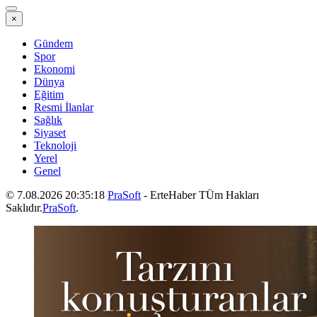
×
Gündem
Spor
Ekonomi
Dünya
Eğitim
Resmi İlanlar
Sağlık
Siyaset
Teknoloji
Yerel
Genel
© 7.08.2026 20:35:18
PraSoft
- ErteHaber TÜm Hakları
Saklıdır.
PraSoft
.