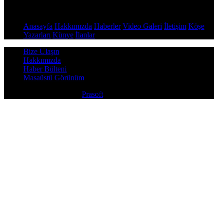
Sayfalar
Anasayfa
Hakkımızda
Haberler
Video Galeri
İletişim
Köşe
Yazarları
Künye
İlanlar
Bize Ulaşın
Hakkımızda
Haber Bülteni
Masaüstü Görünüm
Copyright © 2026
Prasoft