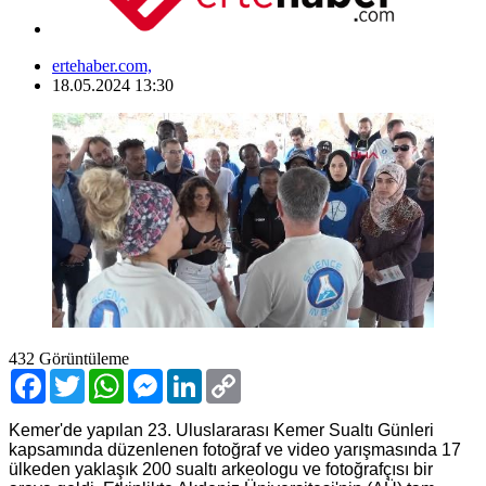
ertehaber.com,
18.05.2024 13:30
432
Görüntüleme
Facebook
Twitter
WhatsApp
Messenger
LinkedIn
Copy
Link
Kemer'de yapılan 23. Uluslararası Kemer Sualtı Günleri
kapsamında düzenlenen fotoğraf ve video yarışmasında 17
ülkeden yaklaşık 200 sualtı arkeologu ve fotoğrafçısı bir