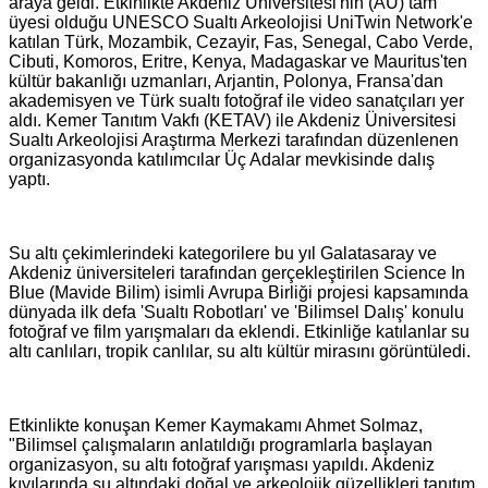
araya geldi. Etkinlikte Akdeniz Üniversitesi'nin (AÜ) tam
üyesi olduğu UNESCO Sualtı Arkeolojisi UniTwin Network'e
katılan Türk, Mozambik, Cezayir, Fas, Senegal, Cabo Verde,
Cibuti, Komoros, Eritre, Kenya, Madagaskar ve Mauritus'ten
kültür bakanlığı uzmanları, Arjantin, Polonya, Fransa'dan
akademisyen ve Türk sualtı fotoğraf ile video sanatçıları yer
aldı. Kemer Tanıtım Vakfı (KETAV) ile Akdeniz Üniversitesi
Sualtı Arkeolojisi Araştırma Merkezi tarafından düzenlenen
organizasyonda katılımcılar Üç Adalar mevkisinde dalış
yaptı.
Su altı çekimlerindeki kategorilere bu yıl Galatasaray ve
Akdeniz üniversiteleri tarafından gerçekleştirilen Science In
Blue (Mavide Bilim) isimli Avrupa Birliği projesi kapsamında
dünyada ilk defa 'Sualtı Robotları' ve 'Bilimsel Dalış' konulu
fotoğraf ve film yarışmaları da eklendi. Etkinliğe katılanlar su
altı canlıları, tropik canlılar, su altı kültür mirasını görüntüledi.
Etkinlikte konuşan Kemer Kaymakamı Ahmet Solmaz,
"Bilimsel çalışmaların anlatıldığı programlarla başlayan
organizasyon, su altı fotoğraf yarışması yapıldı. Akdeniz
kıyılarında su altındaki doğal ve arkeolojik güzellikleri tanıtım