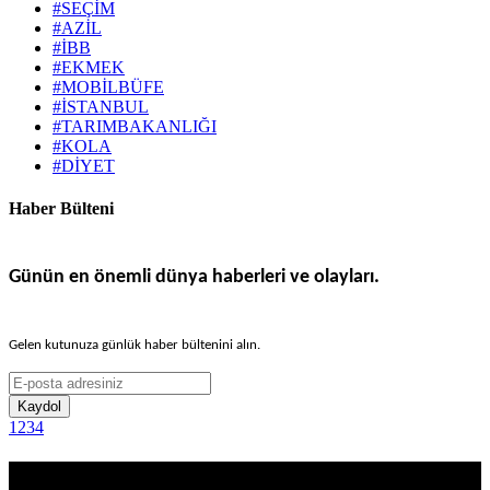
#SEÇİM
#AZİL
#İBB
#EKMEK
#MOBİLBÜFE
#İSTANBUL
#TARIMBAKANLIĞI
#KOLA
#DİYET
Haber Bülteni
Günün en önemli dünya haberleri ve olayları.
Gelen kutunuza günlük haber bültenini alın.
Kaydol
1
2
3
4
Haber Sitesi