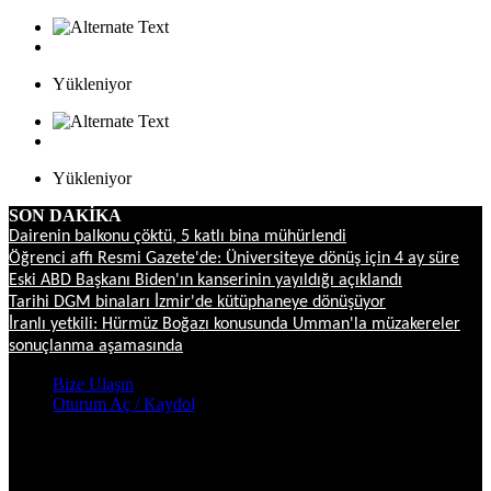
Yükleniyor
Yükleniyor
SON DAKİKA
Dairenin balkonu çöktü, 5 katlı bina mühürlendi
Öğrenci affı Resmi Gazete'de: Üniversiteye dönüş için 4 ay süre
Eski ABD Başkanı Biden'ın kanserinin yayıldığı açıklandı
Tarihi DGM binaları İzmir'de kütüphaneye dönüşüyor
İranlı yetkili: Hürmüz Boğazı konusunda Umman'la müzakereler
sonuçlanma aşamasında
Bize Ulaşın
Oturum Aç / Kaydol