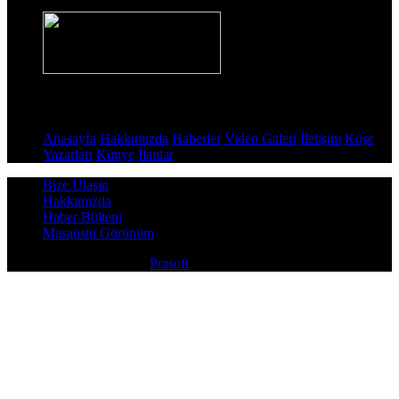
Sayfalar
Anasayfa
Hakkımızda
Haberler
Video Galeri
İletişim
Köşe
Yazarları
Künye
İlanlar
Bize Ulaşın
Hakkımızda
Haber Bülteni
Masaüstü Görünüm
Copyright © 2026
Prasoft