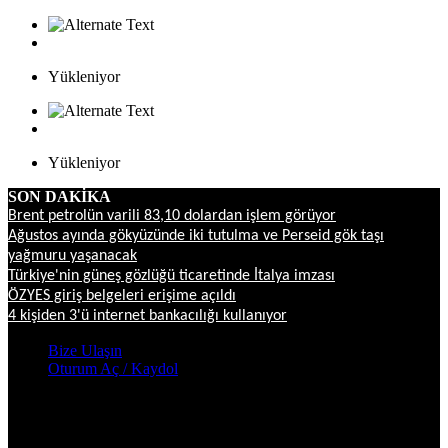
Yükleniyor
Yükleniyor
SON DAKİKA
Brent petrolün varili 83,10 dolardan işlem görüyor
Ağustos ayında gökyüzünde iki tutulma ve Perseid gök taşı
yağmuru yaşanacak
Türkiye'nin güneş gözlüğü ticaretinde İtalya imzası
ÖZYES giriş belgeleri erişime açıldı
4 kişiden 3'ü internet bankacılığı kullanıyor
Bize Ulaşın
Oturum Aç / Kaydol