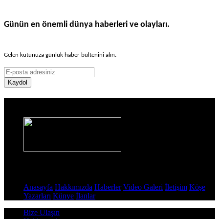
Günün en önemli dünya haberleri ve olayları.
Gelen kutunuza günlük haber bültenini alın.
Kaydol
Haber Sitesi
Sayfalar
Anasayfa
Hakkımızda
Haberler
Video Galeri
İletişim
Köşe
Yazarları
Künye
İlanlar
Bize Ulaşın