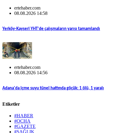
ertehaber.com
08.08.2026 14:58
Yerköy-Kayseri YHT'de çalışmaların yarısı tamamlandı
ertehaber.com
08.08.2026 14:56
Adana'da içme suyu tünel hattında göçük: 1 ölü, 1 yaralı
Etiketler
#HABER
#OCHA
#GAZETE
#SAĞLIK