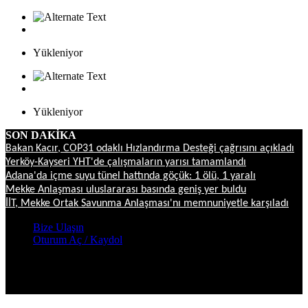
Yükleniyor
Yükleniyor
SON DAKİKA
Bakan Kacır, COP31 odaklı Hızlandırma Desteği çağrısını açıkladı
Yerköy-Kayseri YHT'de çalışmaların yarısı tamamlandı
Adana'da içme suyu tünel hattında göçük: 1 ölü, 1 yaralı
Mekke Anlaşması uluslararası basında geniş yer buldu
İİT, Mekke Ortak Savunma Anlaşması'nı memnuniyetle karşıladı
Bize Ulaşın
Oturum Aç / Kaydol