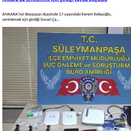
ANKARA'nın Beypazarı ilçesinde 17 yaşındaki Kerem Keleşoğlu,
serinlemek için girdiği Süvari Ça...