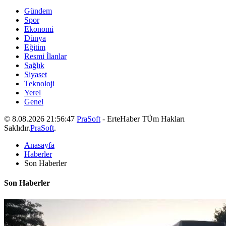
Gündem
Spor
Ekonomi
Dünya
Eğitim
Resmi İlanlar
Sağlık
Siyaset
Teknoloji
Yerel
Genel
© 8.08.2026 21:56:47
PraSoft
- ErteHaber TÜm Hakları
Saklıdır.
PraSoft
.
Anasayfa
Haberler
Son Haberler
Son Haberler