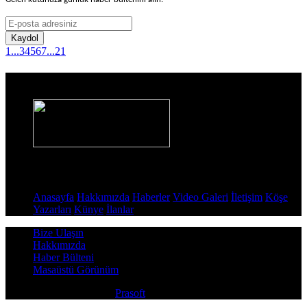
Gelen kutunuza günlük haber bültenini alın.
Kaydol
1
...
3
4
5
6
7
...
21
Haber Sitesi
Sayfalar
Anasayfa
Hakkımızda
Haberler
Video Galeri
İletişim
Köşe
Yazarları
Künye
İlanlar
Bize Ulaşın
Hakkımızda
Haber Bülteni
Masaüstü Görünüm
Copyright © 2026
Prasoft