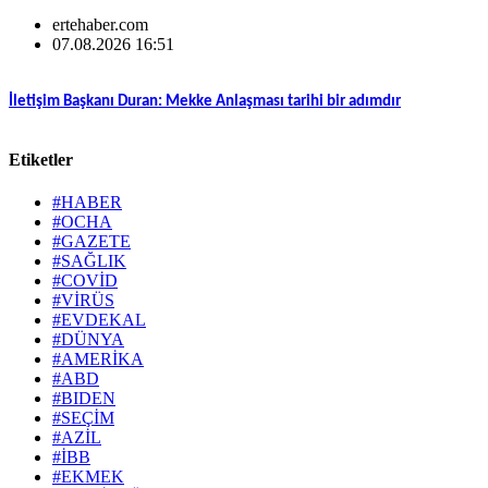
ertehaber.com
07.08.2026 16:51
İletişim Başkanı Duran: Mekke Anlaşması tarihi bir adımdır
Etiketler
#HABER
#OCHA
#GAZETE
#SAĞLIK
#COVİD
#VİRÜS
#EVDEKAL
#DÜNYA
#AMERİKA
#ABD
#BIDEN
#SEÇİM
#AZİL
#İBB
#EKMEK