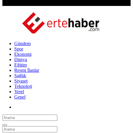
Gündem
Spor
Ekonomi
Dünya
Eğitim
Resmi İlanlar
Sağlık
Siyaset
Teknoloji
Yerel
Genel