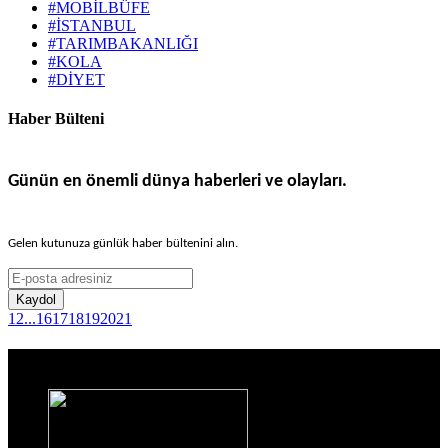
#MOBİLBÜFE
#İSTANBUL
#TARIMBAKANLIĞI
#KOLA
#DİYET
Haber Bülteni
Günün en önemli dünya haberleri ve olayları.
Gelen kutunuza günlük haber bültenini alın.
Kaydol
1
2
...
16
17
18
19
20
21
Haber Sitesi