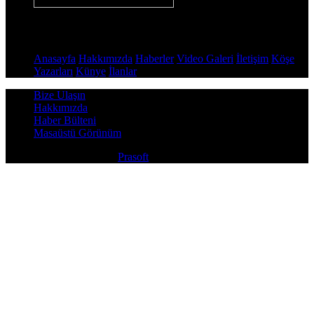
Sayfalar
Anasayfa
Hakkımızda
Haberler
Video Galeri
İletişim
Köşe
Yazarları
Künye
İlanlar
Bize Ulaşın
Hakkımızda
Haber Bülteni
Masaüstü Görünüm
Copyright © 2026
Prasoft