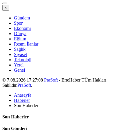
×
Gündem
Spor
Ekonomi
Dünya
Eğitim
Resmi İlanlar
Sağlık
Siyaset
Teknoloji
Yerel
Genel
© 7.08.2026 17:27:08
PraSoft
- ErteHaber TÜm Hakları
Saklıdır.
PraSoft
.
Anasayfa
Haberler
Son Haberler
Son Haberler
Son Gönderi