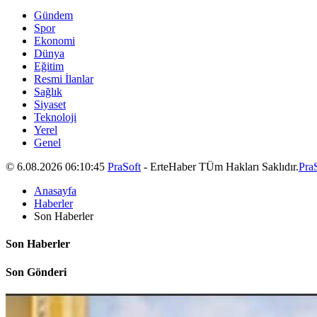
Gündem
Spor
Ekonomi
Dünya
Eğitim
Resmi İlanlar
Sağlık
Siyaset
Teknoloji
Yerel
Genel
© 6.08.2026 06:10:45
PraSoft
- ErteHaber TÜm Hakları Saklıdır.
Pra
Anasayfa
Haberler
Son Haberler
Son Haberler
Son Gönderi