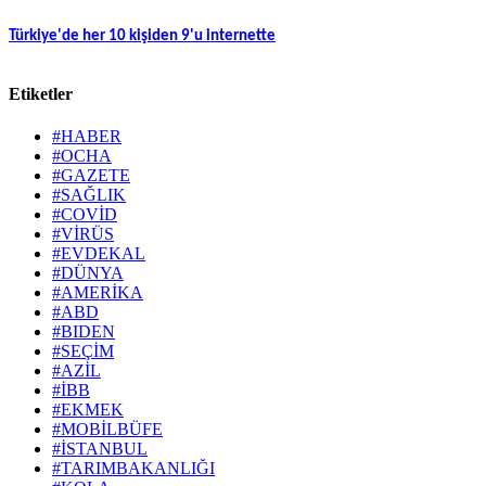
Türkiye'de her 10 kişiden 9'u internette
Etiketler
#HABER
#OCHA
#GAZETE
#SAĞLIK
#COVİD
#VİRÜS
#EVDEKAL
#DÜNYA
#AMERİKA
#ABD
#BIDEN
#SEÇİM
#AZİL
#İBB
#EKMEK
#MOBİLBÜFE
#İSTANBUL
#TARIMBAKANLIĞI