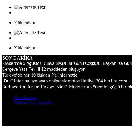
Yükleniyor
Yükleniyor
SON DAKİKA
Kayseri’de 5 Ağustos Dünya Sivaslılar Günü Coşkusu: Başkan İsa G
Çerçeve Yasa Teklifi 12 maddeden oluşuyor
Türkiye'de her 10 kişiden 9'u internette
"Dur" ihtarına uymayan ehliyetsiz motosikletliye 304 bin lira ceza
Burhanettin Duran: Türkiye, NATO içinde artan önemini güçlü bir b
Bize Ulaşın
Oturum Aç / Kaydol