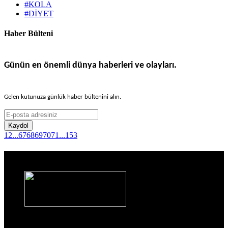
#KOLA
#DİYET
Haber Bülteni
Günün en önemli dünya haberleri ve olayları.
Gelen kutunuza günlük haber bültenini alın.
Kaydol
1
2
...
67
68
69
70
71
...
153
Haber Sitesi
Sayfalar