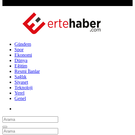
Gündem
Spor
Ekonomi
Dünya
Eğitim
Resmi İlanlar
Sağlık
Siyaset
Teknoloji
Yerel
Genel