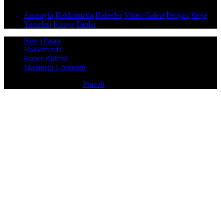
Anasayfa
Hakkımızda
Haberler
Video Galeri
İletişim
Köşe
Yazarları
Künye
İlanlar
Bize Ulaşın
Hakkımızda
Haber Bülteni
Masaüstü Görünüm
Copyright © 2026
Prasoft