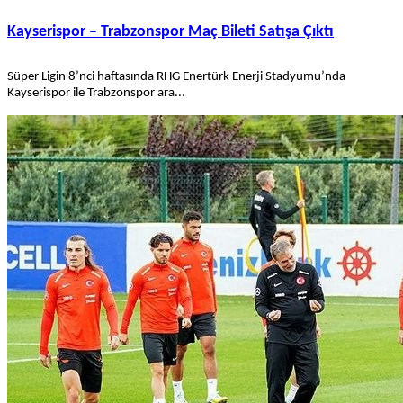
Kayserispor – Trabzonspor Maç Bileti Satışa Çıktı
Süper Ligin 8’nci haftasında RHG Enertürk Enerji Stadyumu’nda
Kayserispor ile Trabzonspor ara...