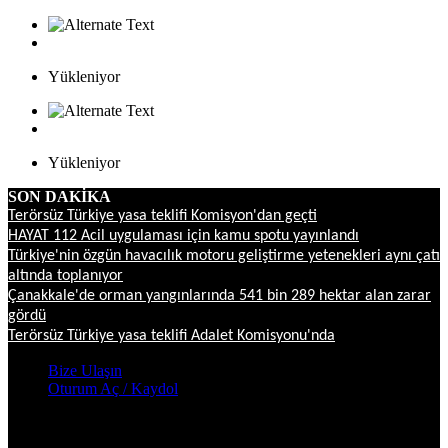
Yükleniyor
Yükleniyor
SON DAKİKA
Terörsüz Türkiye yasa teklifi Komisyon'dan geçti
HAYAT 112 Acil uygulaması için kamu spotu yayınlandı
Türkiye'nin özgün havacılık motoru geliştirme yetenekleri aynı çatı
altında toplanıyor
Çanakkale'de orman yangınlarında 541 bin 289 hektar alan zarar
gördü
Terörsüz Türkiye yasa teklifi Adalet Komisyonu'nda
Bize Ulaşın
Oturum Aç / Kaydol