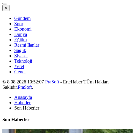
×
Gündem
Spor
Ekonomi
Dünya
Eğitim
Resmi İlanlar
Sağlık
Siyaset
Teknoloji
Yerel
Genel
© 8.08.2026 10:52:07
PraSoft
- ErteHaber TÜm Hakları
Saklıdır.
PraSoft
.
Anasayfa
Haberler
Son Haberler
Son Haberler