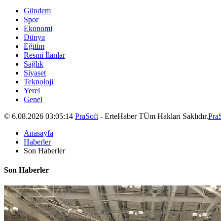
Gündem
Spor
Ekonomi
Dünya
Eğitim
Resmi İlanlar
Sağlık
Siyaset
Teknoloji
Yerel
Genel
© 6.08.2026 03:05:14
PraSoft
- ErteHaber TÜm Hakları Saklıdır.
Pra
Anasayfa
Haberler
Son Haberler
Son Haberler