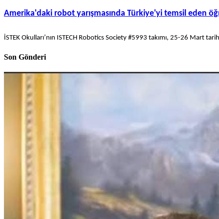
Amerika'daki robot yarışmasında Türkiye'yi temsil eden ö
İSTEK Okulları’nın ISTECH Robotics Society #5993 takımı, 25-26 Mart tarihl
Son Gönderi