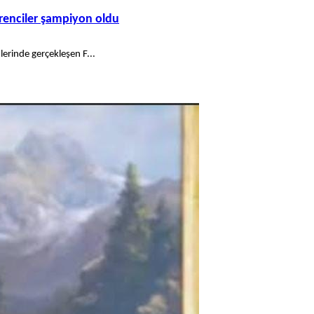
ğrenciler şampiyon oldu
erinde gerçekleşen F...