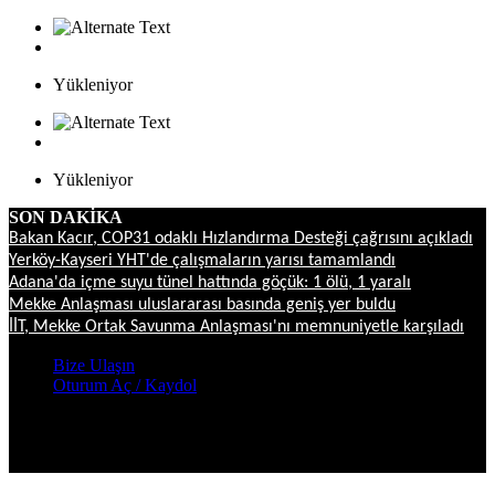
Yükleniyor
Yükleniyor
SON DAKİKA
Bakan Kacır, COP31 odaklı Hızlandırma Desteği çağrısını açıkladı
Yerköy-Kayseri YHT'de çalışmaların yarısı tamamlandı
Adana'da içme suyu tünel hattında göçük: 1 ölü, 1 yaralı
Mekke Anlaşması uluslararası basında geniş yer buldu
İİT, Mekke Ortak Savunma Anlaşması'nı memnuniyetle karşıladı
Bize Ulaşın
Oturum Aç / Kaydol