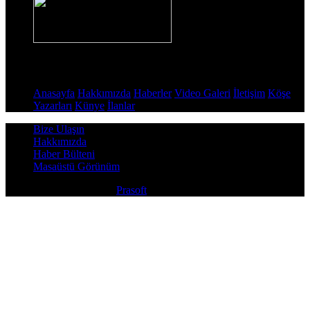
Sayfalar
Anasayfa
Hakkımızda
Haberler
Video Galeri
İletişim
Köşe
Yazarları
Künye
İlanlar
Bize Ulaşın
Hakkımızda
Haber Bülteni
Masaüstü Görünüm
Copyright © 2026
Prasoft