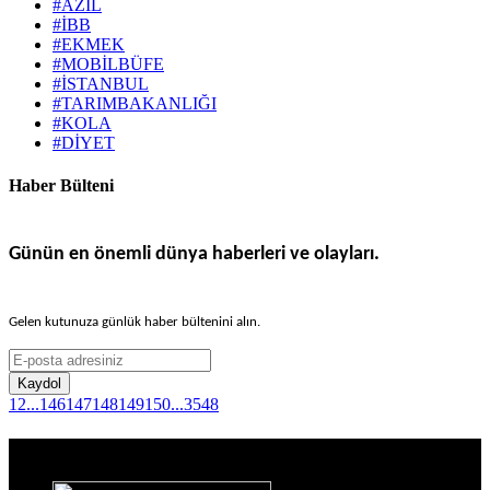
#AZİL
#İBB
#EKMEK
#MOBİLBÜFE
#İSTANBUL
#TARIMBAKANLIĞI
#KOLA
#DİYET
Haber Bülteni
Günün en önemli dünya haberleri ve olayları.
Gelen kutunuza günlük haber bültenini alın.
Kaydol
1
2
...
146
147
148
149
150
...
3548
Haber Sitesi