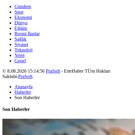
Gündem
Spor
Ekonomi
Dünya
Eğitim
Resmi İlanlar
Sağlık
Siyaset
Teknoloji
Yerel
Genel
© 8.08.2026 15:14:56
PraSoft
- ErteHaber TÜm Hakları
Saklıdır.
PraSoft
.
Anasayfa
Haberler
Son Haberler
Son Haberler