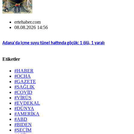
ertehaber.com
08.08.2026 14:56
Adana'da içme suyu tünel hattında göçük: 1 ölü, 1 yaralı
Etiketler
#HABER
#OCHA
#GAZETE
#SAĞLIK
#COVİD
#VİRÜS
#EVDEKAL
#DÜNYA
#AMERİKA
#ABD
#BIDEN
#SEÇİM