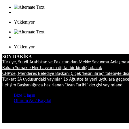
Yükleniyor
Yükleniyor
SON DAKİKA
Türkiye, Suudi Arabistan ve Pakistan'dan Mekke Savunma Anlaşmas
Bakan Yumaklı: Her hayvanın dijital bir kimliği olacak
CHP’de, Menderes Belediye Başkanı Çiçek ‘kesin ihraç’ talebiyle disi
Türksat 3A uydusundaki yayınlar 16 Ağustos'ta yeni uydulara geçec
İletişim Başkanlığınca hazırlanan "Ayın Tarihi" dergisi yayımlandı
Bize Ulaşın
Oturum Aç / Kaydol