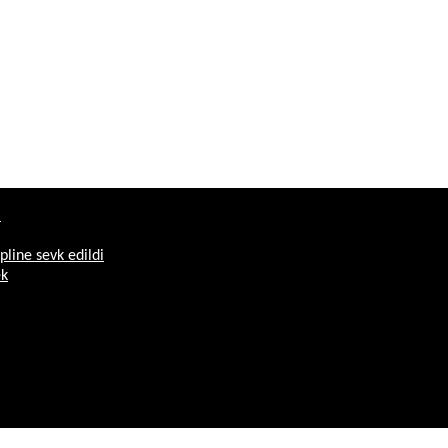
ı
pline sevk edildi
ek