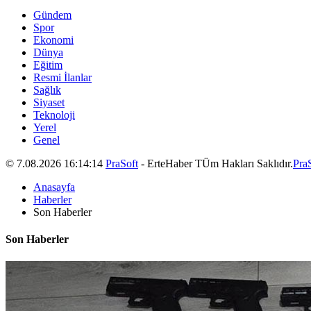
Gündem
Spor
Ekonomi
Dünya
Eğitim
Resmi İlanlar
Sağlık
Siyaset
Teknoloji
Yerel
Genel
© 7.08.2026 16:14:14
PraSoft
- ErteHaber TÜm Hakları Saklıdır.
Pra
Anasayfa
Haberler
Son Haberler
Son Haberler