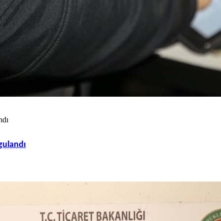
ndı
gulandı