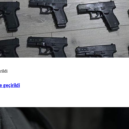
rildi
 geçirildi