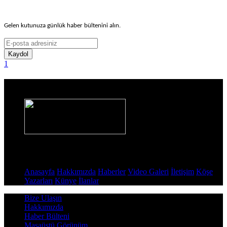
Gelen kutunuza günlük haber bültenini alın.
Kaydol
1
Haber Sitesi
Sayfalar
Anasayfa
Hakkımızda
Haberler
Video Galeri
İletişim
Köşe
Yazarları
Künye
İlanlar
Bize Ulaşın
Hakkımızda
Haber Bülteni
Masaüstü Görünüm