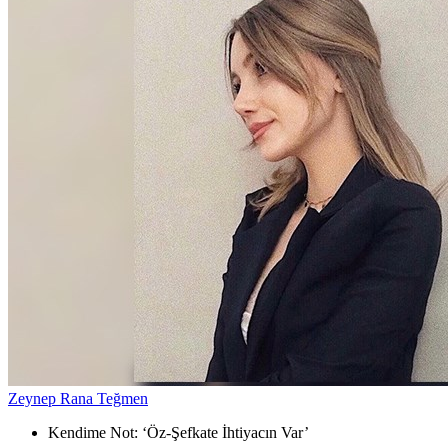
Zeynep Rana Teğmen
Kendime Not: ‘Öz-Şefkate İhtiyacın Var’