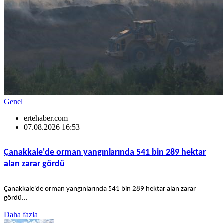
Genel
ertehaber.com
07.08.2026 16:53
Çanakkale'de orman yangınlarında 541 bin 289 hektar
alan zarar gördü
Çanakkale'de orman yangınlarında 541 bin 289 hektar alan zarar
gördü...
Daha fazla