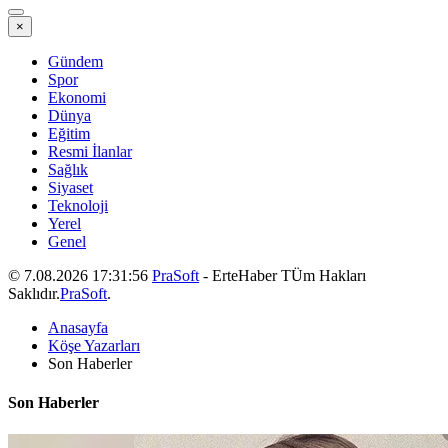
×
Gündem
Spor
Ekonomi
Dünya
Eğitim
Resmi İlanlar
Sağlık
Siyaset
Teknoloji
Yerel
Genel
© 7.08.2026 17:31:56
PraSoft
- ErteHaber TÜm Hakları
Saklıdır.
PraSoft
.
Anasayfa
Köşe Yazarları
Son Haberler
Son Haberler