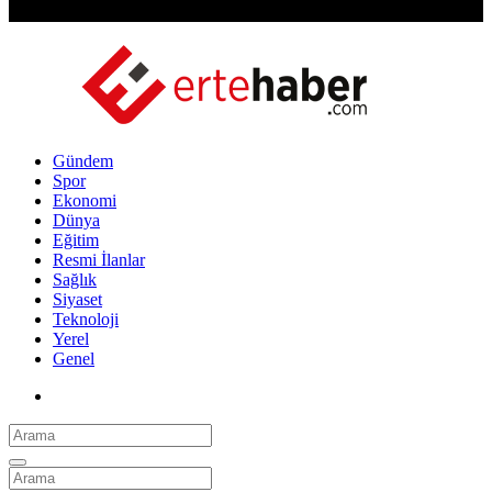
Gündem
Spor
Ekonomi
Dünya
Eğitim
Resmi İlanlar
Sağlık
Siyaset
Teknoloji
Yerel
Genel