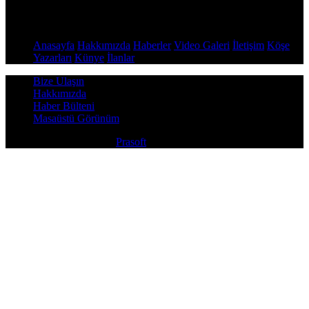
Sayfalar
Anasayfa
Hakkımızda
Haberler
Video Galeri
İletişim
Köşe
Yazarları
Künye
İlanlar
Bize Ulaşın
Hakkımızda
Haber Bülteni
Masaüstü Görünüm
Copyright © 2026
Prasoft