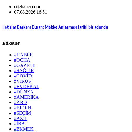
ertehaber.com
07.08.2026 16:51
İletişim Başkanı Duran: Mekke Anlaşması tarihi bir adımdır
Etiketler
#HABER
#OCHA
#GAZETE
#SAĞLIK
#COVİD
#VİRÜS
#EVDEKAL
#DÜNYA
#AMERİKA
#ABD
#BIDEN
#SEÇİM
#AZİL
#İBB
#EKMEK