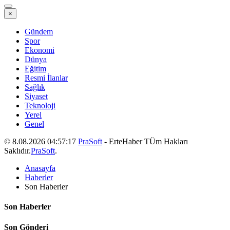
×
Gündem
Spor
Ekonomi
Dünya
Eğitim
Resmi İlanlar
Sağlık
Siyaset
Teknoloji
Yerel
Genel
© 8.08.2026 04:57:17
PraSoft
- ErteHaber TÜm Hakları
Saklıdır.
PraSoft
.
Anasayfa
Haberler
Son Haberler
Son Haberler
Son Gönderi