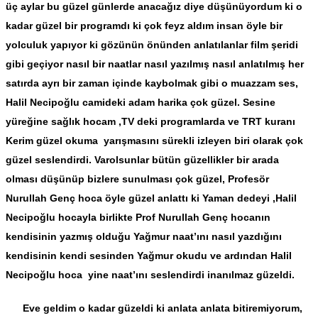
üç aylar bu güzel günlerde anacağız diye düşünüyordum ki o
kadar güzel bir programdı ki çok feyz aldım insan öyle bir
yolculuk yapıyor ki gözünün önünden anlatılanlar film şeridi
gibi geçiyor nasıl bir naatlar nasıl yazılmış nasıl anlatılmış her
satırda ayrı bir zaman içinde kaybolmak gibi o muazzam ses,
Halil Necipoğlu camideki adam harika çok güzel. Sesine
yüreğine sağlık hocam ,TV deki programlarda ve TRT kuranı
Kerim güzel okuma yarışmasını sürekli izleyen biri olarak çok
güzel seslendirdi. Varolsunlar bütün güzellikler bir arada
olması düşünüp bizlere sunulması çok güzel, Profesör
Nurullah Genç hoca öyle güzel anlattı ki Yaman dedeyi ,Halil
Necipoğlu hocayla birlikte Prof Nurullah Genç hocanın
kendisinin yazmış olduğu Yağmur naat’ını nasıl yazdığını
kendisinin kendi sesinden Yağmur okudu ve ardından Halil
Necipoğlu hoca yine naat’ını seslendirdi inanılmaz güzeldi.
Eve geldim o kadar güzeldi ki anlata anlata bitiremiyorum,