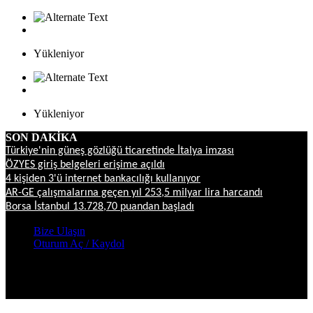
Yükleniyor
Yükleniyor
SON DAKİKA
Türkiye'nin güneş gözlüğü ticaretinde İtalya imzası
ÖZYES giriş belgeleri erişime açıldı
4 kişiden 3'ü internet bankacılığı kullanıyor
AR-GE çalışmalarına geçen yıl 253,5 milyar lira harcandı
Borsa İstanbul 13.728,70 puandan başladı
Bize Ulaşın
Oturum Aç / Kaydol