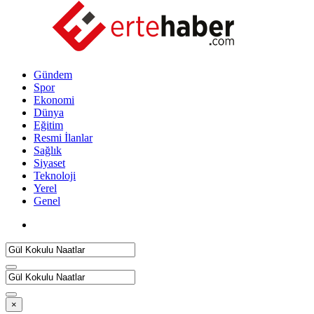
Gündem
Spor
Ekonomi
Dünya
Eğitim
Resmi İlanlar
Sağlık
Siyaset
Teknoloji
Yerel
Genel
×