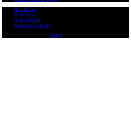
Bize Ulaşın
Hakkımızda
Haber Bülteni
Masaüstü Görünüm
Copyright © 2026
Prasoft