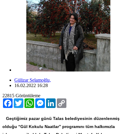
Gülizar Selamoğlu,
16.02.2022 16:28
22815
Görüntüleme
Facebook
Twitter
WhatsApp
Messenger
LinkedIn
Copy
Link
Geçtiğimiz pazar günü Talas belediyesinin düzenlenmiş
olduğu “Gül Kokulu Naatlar” programını tüm halkımızla