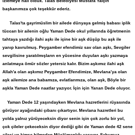
izlemeye nail olduk. Talas Belediyesi Mustafa Yalçın
başkanımıza çok teşekkür ederiz.
Talas'ta gayrimüslim bir ailede dünyaya gelmiş babası iplik
tüccarı bir ailenin oğlu Yaman Dede okul yıllarında öğretmenin
tahtaya yazdığı ilahi aşkı ile içine bir aşk düşüp bu aşk ile
yanıp kavrulmuş. Peygamber efendimiz sav olan aşkı, Sevgiler
sevgilisine yaratılmışların en yücesine duyulan aşkı yazmaya
anlatmaya ömür sözler yetersiz kalır. Bizim aşkımız ilahi aşk
Allah'a olan aşkımız Peygamber Efendimize, Mevlana’ya olan
aşk ailemize ana babamıza, evlatlarımıza, olan aşk, Böyle bir
aşkla Yaman Dede naatlar yazıyor. İçin için Yanan Dede oluyor.
Yaman Dede 12 yaşındayken Mevlana hazretlerini rüyasında
görüyor ayağındaki çıbanı çıkartıyor. Mevlana hazretleri bu
yolda yalnız yürüyeceksin diyor senin için çok zorlu bir yol,
çok çileler çekeceksin diyor dediği gibi de Yaman dede 42 sene
ailesi ve kimse bilmeden Müslümanlığı yaşıyor. Sahursuz