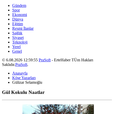
Gündem
Spor
Ekonomi
Dünya
Eğitim
Resmi İlanlar
Sağlık
Siyaset
Teknoloji
Yerel
Genel
© 6.08.2026 12:59:55
PraSoft
- ErteHaber TÜm Hakları
Saklıdır.
PraSoft
.
Anasayfa
Köşe Yazarları
Gülizar Selamoğlu
Gül Kokulu Naatlar