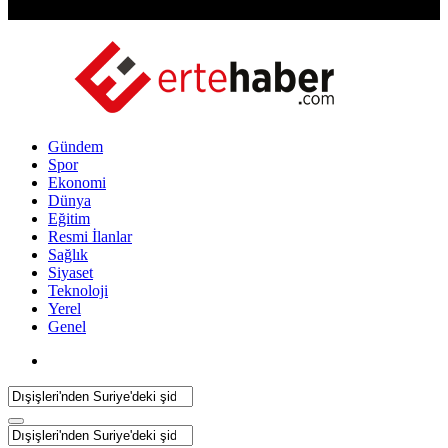
Gündem
Spor
Ekonomi
Dünya
Eğitim
Resmi İlanlar
Sağlık
Siyaset
Teknoloji
Yerel
Genel