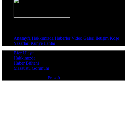
Sayfalar
Anasayfa
Hakkımızda
Haberler
Video Galeri
İletişim
Köşe
Yazarları
Künye
İlanlar
Bize Ulaşın
Hakkımızda
Haber Bülteni
Masaüstü Görünüm
Copyright © 2026
Prasoft