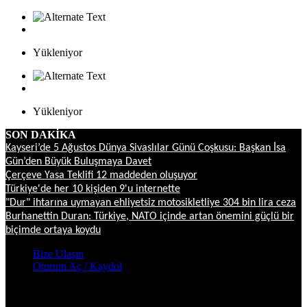
Yükleniyor
Yükleniyor
SON DAKİKA
Kayseri’de 5 Ağustos Dünya Sivaslılar Günü Coşkusu: Başkan İsa
Gün’den Büyük Buluşmaya Davet
Çerçeve Yasa Teklifi 12 maddeden oluşuyor
Türkiye'de her 10 kişiden 9'u internette
"Dur" ihtarına uymayan ehliyetsiz motosikletliye 304 bin lira ceza
Burhanettin Duran: Türkiye, NATO içinde artan önemini güçlü bir
biçimde ortaya koydu
Bize Ulaşın
Oturum Aç / Kaydol