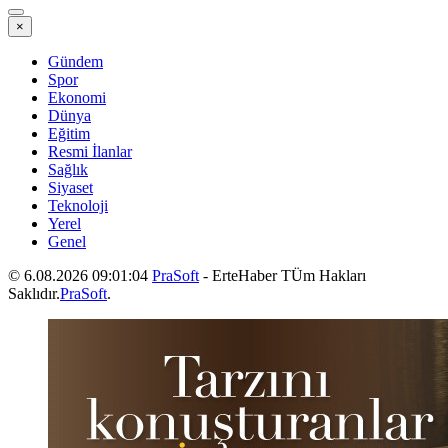
×
Gündem
Spor
Ekonomi
Dünya
Eğitim
Resmi İlanlar
Sağlık
Siyaset
Teknoloji
Yerel
Genel
© 6.08.2026 09:01:04
PraSoft
- ErteHaber TÜm Hakları
Saklıdır.
PraSoft
.