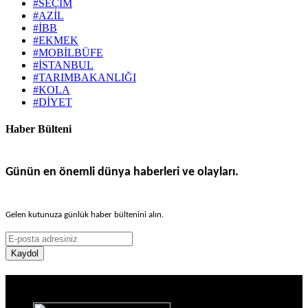
#SEÇİM
#AZİL
#İBB
#EKMEK
#MOBİLBÜFE
#İSTANBUL
#TARIMBAKANLIĞI
#KOLA
#DİYET
Haber Bülteni
Günün en önemli dünya haberleri ve olayları.
Gelen kutunuza günlük haber bültenini alın.
Kaydol
Haber Sitesi