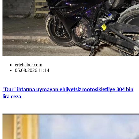
ertehaber.com
05.08.2026 11:14
"Dur" ihtarına uymayan ehliyetsiz motosikletliye 304 bin
lira ceza