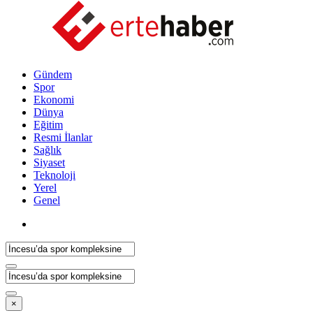
Gündem
Spor
Ekonomi
Dünya
Eğitim
Resmi İlanlar
Sağlık
Siyaset
Teknoloji
Yerel
Genel
×