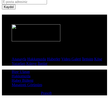
Kaydol
Haber Sitesi
Sayfalar
Anasayfa
Hakkımızda
Haberler
Video Galeri
İletişim
Köşe
Yazarları
Künye
İlanlar
Bize Ulaşın
Hakkımızda
Haber Bülteni
Masaüstü Görünüm
Copyright © 2026
Prasoft