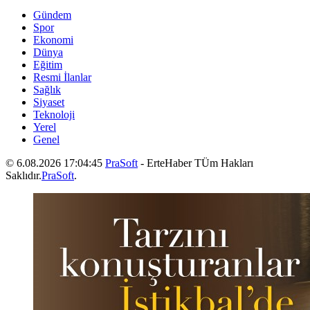
Gündem
Spor
Ekonomi
Dünya
Eğitim
Resmi İlanlar
Sağlık
Siyaset
Teknoloji
Yerel
Genel
© 6.08.2026 17:04:45
PraSoft
- ErteHaber TÜm Hakları
Saklıdır.
PraSoft
.