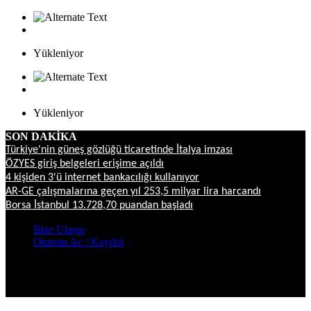
Yükleniyor
Yükleniyor
SON DAKİKA
Türkiye'nin güneş gözlüğü ticaretinde İtalya imzası
ÖZYES giriş belgeleri erişime açıldı
4 kişiden 3'ü internet bankacılığı kullanıyor
AR-GE çalışmalarına geçen yıl 253,5 milyar lira harcandı
Borsa İstanbul 13.728,70 puandan başladı
Bize Ulaşın
Oturum Aç / Kaydol