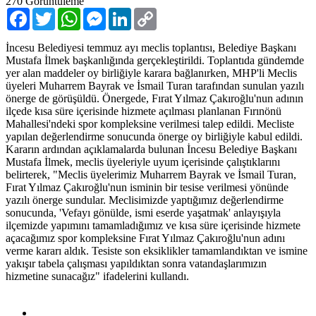
270
Görüntüleme
Facebook
Twitter
WhatsApp
Messenger
LinkedIn
Copy
Link
İncesu Belediyesi temmuz ayı meclis toplantısı, Belediye Başkanı
Mustafa İlmek başkanlığında gerçekleştirildi. Toplantıda gündemde
yer alan maddeler oy birliğiyle karara bağlanırken, MHP'li Meclis
üyeleri Muharrem Bayrak ve İsmail Turan tarafından sunulan yazılı
önerge de görüşüldü. Önergede, Fırat Yılmaz Çakıroğlu'nun adının
ilçede kısa süre içerisinde hizmete açılması planlanan Fırınönü
Mahallesi'ndeki spor kompleksine verilmesi talep edildi. Mecliste
yapılan değerlendirme sonucunda önerge oy birliğiyle kabul edildi.
Kararın ardından açıklamalarda bulunan İncesu Belediye Başkanı
Mustafa İlmek, meclis üyeleriyle uyum içerisinde çalıştıklarını
belirterek, "Meclis üyelerimiz Muharrem Bayrak ve İsmail Turan,
Fırat Yılmaz Çakıroğlu'nun isminin bir tesise verilmesi yönünde
yazılı önerge sundular. Meclisimizde yaptığımız değerlendirme
sonucunda, 'Vefayı gönülde, ismi eserde yaşatmak' anlayışıyla
ilçemizde yapımını tamamladığımız ve kısa süre içerisinde hizmete
açacağımız spor kompleksine Fırat Yılmaz Çakıroğlu'nun adını
verme kararı aldık. Tesiste son eksiklikler tamamlandıktan ve ismine
yakışır tabela çalışması yapıldıktan sonra vatandaşlarımızın
hizmetine sunacağız" ifadelerini kullandı.