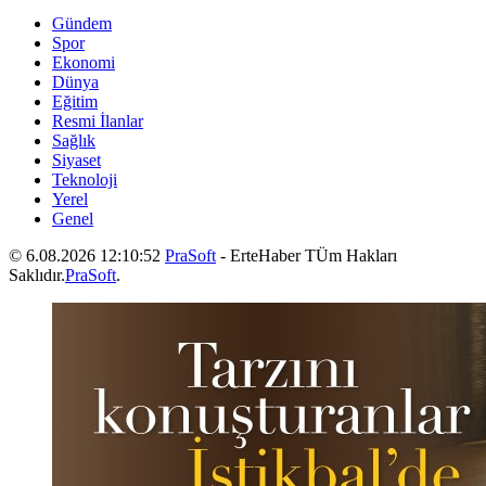
Gündem
Spor
Ekonomi
Dünya
Eğitim
Resmi İlanlar
Sağlık
Siyaset
Teknoloji
Yerel
Genel
© 6.08.2026 12:10:52
PraSoft
- ErteHaber TÜm Hakları
Saklıdır.
PraSoft
.