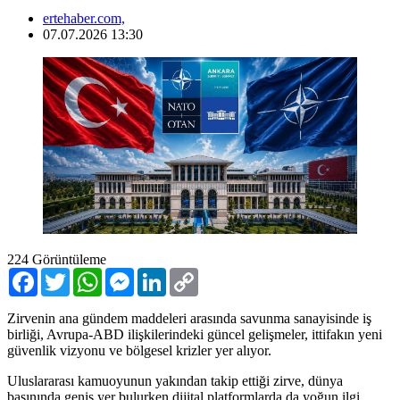
ertehaber.com,
07.07.2026 13:30
224
Görüntüleme
Facebook
Twitter
WhatsApp
Messenger
LinkedIn
Copy
Link
Zirvenin ana gündem maddeleri arasında savunma sanayisinde iş
birliği, Avrupa-ABD ilişkilerindeki güncel gelişmeler, ittifakın yeni
güvenlik vizyonu ve bölgesel krizler yer alıyor.
Uluslararası kamuoyunun yakından takip ettiği zirve, dünya
basınında geniş yer bulurken dijital platformlarda da yoğun ilgi