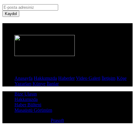
Kaydol
Haber Sitesi
Sayfalar
Anasayfa
Hakkımızda
Haberler
Video Galeri
İletişim
Köşe
Yazarları
Künye
İlanlar
Bize Ulaşın
Hakkımızda
Haber Bülteni
Masaüstü Görünüm
Copyright © 2026
Prasoft