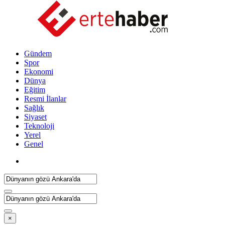
Gündem
Spor
Ekonomi
Dünya
Eğitim
Resmi İlanlar
Sağlık
Siyaset
Teknoloji
Yerel
Genel
×