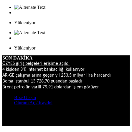
Yükleniyor
Yükleniyor
SON DAKİKA
ÖZYES giriş belgeleri erişime açıldı
4 kişiden 3'ü internet bankacılığı kullanıyor
AR-GE çalışmalarına geçen yıl 253,5 milyar lira harcandı
Borsa İstanbul 13.728,70 puandan başladı
Brent petrolün varili 79,91 dolardan işlem görüyor
Bize Ulaşın
Oturum Aç / Kaydol